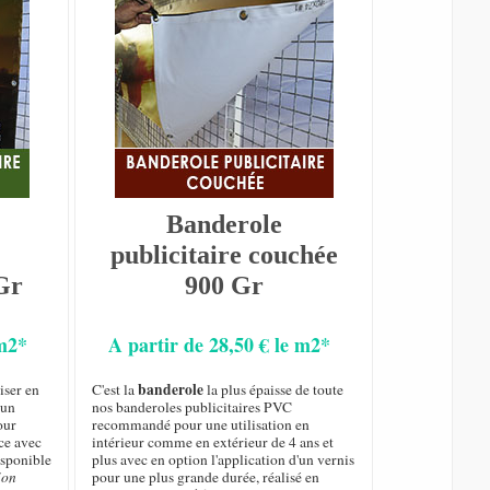
Banderole
publicitaire couchée
Gr
900 Gr
 m2*
A partir de 28,50 € le m2*
banderole
iser en
C'est la
la plus épaisse de toute
 un
nos banderoles publicitaires PVC
our
recommandé pour une utilisation en
ce avec
intérieur comme en extérieur de 4 ans et
isponible
plus avec en option l'application d'un vernis
ion
pour une plus grande durée, réalisé en