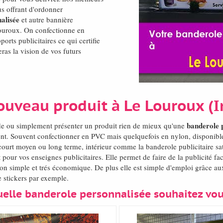
us offrant d'ordonner
alisée
et autre bannière
 Louroux. On confectionne en
rts publicitaires ce qui certifie
eras la vision de vos futurs
ouveau produit à Le Louroux (I
banderole 
de ou simplement présenter un produit rien de mieux qu'une
t. Souvent confectionner en PVC mais quelquefois en nylon, disponible 
court moyen ou long terme, intérieur comme la banderole publicitaire sat
 pour vos enseignes publicitaires. Elle permet de faire de la publicité f
 simple et trés économique. De plus elle est simple d'emploi grâce aux
e stickers par exemple.
elle banderole personnalisée souhaitez vo