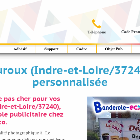

Code Pro
Téléphone
Adhésif
Support
Cadre
Objet Pub
uroux (Indre-et-Loire/372
personnalisée
 pas cher pour vos
re-et-Loire/37240),
le publicitaire chez
co.
alité photographique à Le
pour vous délivrez nos meilleurs