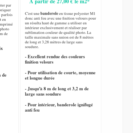
A partir de 27,00 € le m2*
ster par
briquer
banderole
C'est une
en tissue polyester M1
 parfois
donc anti feu avec une finition velours pour
t en
un résulta haut de gamme a utiliser en
t imprimé
intérieur exclusivement et réaliser par
 photo
sublimation couleur de qualité photo. La
 m de
taille maximale sans union est de 8 mètres
de long et 3,28 mètres de large sans
soudure.
ix
- Excellent rendue des couleurs
finition velours
- Pour utilisation de courte, moyenne
m de
et longue durée
- Jusqu'à 8 m de long et 3,2 m de
large sans soudure
- Pour intérieur, banderole ignifugé
anti feu