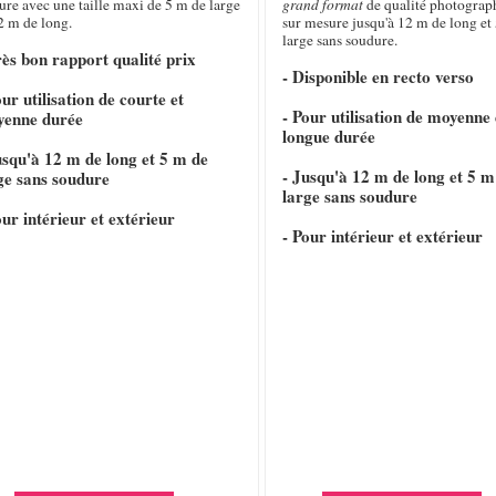
re avec une taille maxi de 5 m de large
grand format
de qualité photograp
2 m de long.
sur mesure jusqu'à 12 m de long et 
large sans soudure.
rès bon rapport qualité prix
- Disponible en recto verso
our utilisation de courte et
- Pour utilisation de moyenne 
yenne durée
longue durée
usqu'à 12 m de long et 5 m de
- Jusqu'à 12 m de long et 5 m
ge sans soudure
large sans soudure
our intérieur et extérieur
- Pour intérieur et extérieur