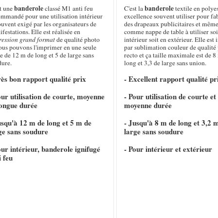
banderole
banderole
st une
classé M1 anti feu
C'est la
textile en polye
ommandé pour une utilisation intérieur
excellence souvent utiliser pour fa
ouvent exigé par les organisateurs de
des drapeaux publicitaires et même
festations. Elle est réalisée en
comme nappe de table à utiliser soi
ression grand format
de qualité photo
intérieur soit en extérieur. Elle es
nous pouvons l'imprimer en une seule
par sublimation couleur de qualité
e de 12 m de long et 5 de large sans
recto et ça taille maximale est de 8
dure.
long et 3,3 de large sans union.
rès bon rapport qualité prix
- Excellent rapport qualité pr
our utilisation de courte, moyenne
- Pour utilisation de courte et
longue durée
moyenne durée
usqu'à 12 m de long et 5 m de
- Jusqu'à 8 m de long et 3,2 
ge sans soudure
large sans soudure
our intérieur, banderole ignifugé
- Pour intérieur et extérieur
i feu