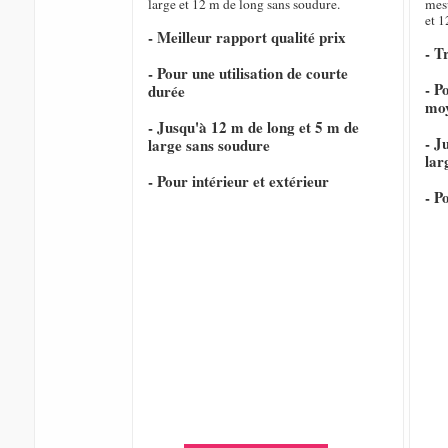
large et 12 m de long sans soudure.
mesu
et 1
- Meilleur rapport qualité prix
- T
- Pour une utilisation de courte
- P
durée
mo
- Jusqu'à 12 m de long et 5 m de
- J
large sans soudure
lar
- Pour intérieur et extérieur
- P