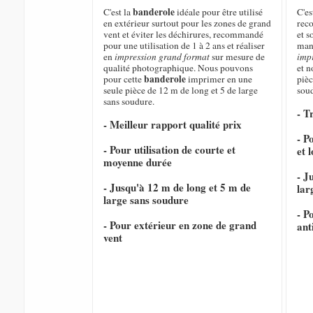
banderole
C'est la
idéale pour être utilisé
C'e
en extérieur surtout pour les zones de grand
rec
vent et éviter les déchirures, recommandé
et s
pour une utilisation de 1 à 2 ans et réaliser
mani
en
impression grand format
sur mesure de
imp
qualité photographique. Nous pouvons
et 
banderole
pour cette
imprimer en une
pièc
seule pièce de 12 m de long et 5 de large
sou
sans soudure.
- T
- Meilleur rapport qualité prix
- P
- Pour utilisation de courte et
et 
moyenne durée
- J
- Jusqu'à 12 m de long et 5 m de
lar
large sans soudure
- P
- Pour extérieur en zone de grand
ant
vent