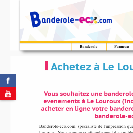
Banderole
Panneau
Achetez à Le Lo


Vous souhaitez une banderole
evenements à Le Louroux (Ind
acheter en ligne votre bandero
banderole-e
Banderole-eco.com, spécialiste de l'impression qu
Louroux. Nous somme continuellement disponible 