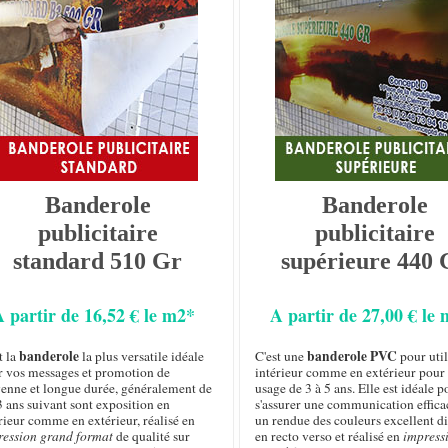
Banderole
Banderole
publicitaire
publicitaire
standard 510 Gr
supérieure 440 
A partir de 16,52 € le m2*
A partir de 27,00 € le
banderole
banderole PVC
t la
la plus versatile idéale
C'est une
pour util
r vos messages et promotion de
intérieur comme en extérieur pour
enne et longue durée, généralement de
usage de 3 à 5 ans. Elle est idéale p
3 ans suivant sont exposition en
s'assurer une communication effica
rieur comme en extérieur, réalisé en
un rendue des couleurs excellent d
ression grand format
de qualité sur
en recto verso et réalisé en
impress