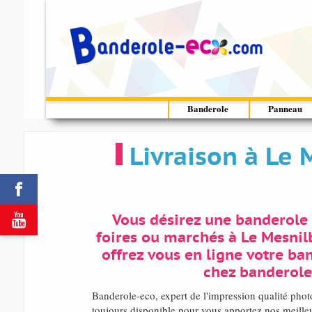
Banderole
Panneau
Livraison à Le


Vous désirez une banderole 
foires ou marchés à Le Mesnil
offrez vous en ligne votre ba
chez banderole
Banderole-eco, expert de l'impression qualité p
toujours disponible pour vous apportez nos meilleur