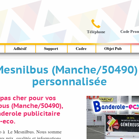

Code Pro
Téléphone
Adhésif
Support
Cadre
Objet Pub
 Mesnilbus (Manche/50490)
personnalisée
pas cher pour vos
bus (Manche/50490),
nderole publicitaire
-eco.
hoto à Le Mesnilbus. Nous somme
s prix, qualités et informations,