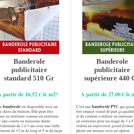
Banderole
Banderole
publicitaire
publicitaire
standard 510 Gr
supérieure 440 
A partir de 16,52 € le m2*
A partir de 27,00 € le
banderole
banderole PVC
te
est disponible avec un
C'est une
qui garan
e choix de finition. Elle peut être
fort impact visuel de part ça qualit
iser en intérieur comme en extérieur
et de couleur à utiliser en intérie
r une courte ou moyenne durée
en extérieur pour un usage de 3 à 5
ralement de 1 à 3 ans avec une taille
réalisé en
impression grand format
imum de 12 m de long et 5 m de large
photo sur mesure avec en option