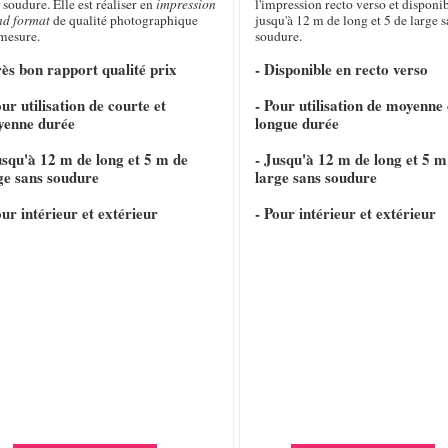
 soudure. Elle est réaliser en
impression
l'impression recto verso et disponi
nd format
de qualité photographique
jusqu'à 12 m de long et 5 de large s
 mesure.
soudure.
rès bon rapport qualité prix
- Disponible en recto verso
our utilisation de courte et
- Pour utilisation de moyenne 
yenne durée
longue durée
usqu'à 12 m de long et 5 m de
- Jusqu'à 12 m de long et 5 m
ge sans soudure
large sans soudure
our intérieur et extérieur
- Pour intérieur et extérieur