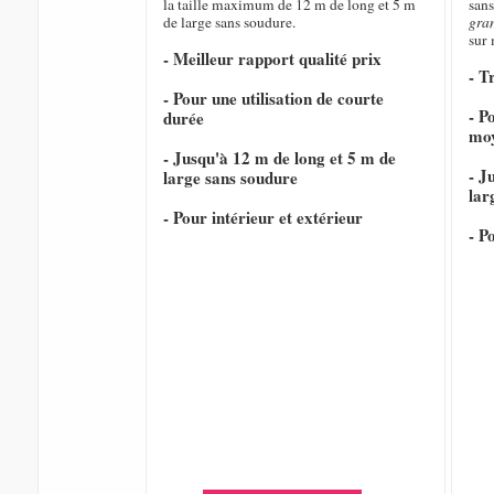
la taille maximum de 12 m de long et 5 m
sans
de large sans soudure.
gra
sur
- Meilleur rapport qualité prix
- T
- Pour une utilisation de courte
- P
durée
mo
- Jusqu'à 12 m de long et 5 m de
- J
large sans soudure
lar
- Pour intérieur et extérieur
- P