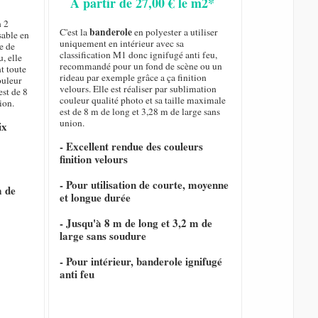
A partir de 27,00 € le m2*
n 2
banderole
C'est la
en polyester a utiliser
sable en
uniquement en intérieur avec sa
e de
classification M1 donc ignifugé anti feu,
, elle
recommandé pour un fond de scène ou un
nt toute
rideau par exemple grâce a ça finition
ouleur
velours. Elle est réaliser par sublimation
est de 8
couleur qualité photo et sa taille maximale
ion.
est de 8 m de long et 3,28 m de large sans
union.
ix
- Excellent rendue des couleurs
finition velours
- Pour utilisation de courte, moyenne
m de
et longue durée
- Jusqu'à 8 m de long et 3,2 m de
large sans soudure
- Pour intérieur, banderole ignifugé
anti feu