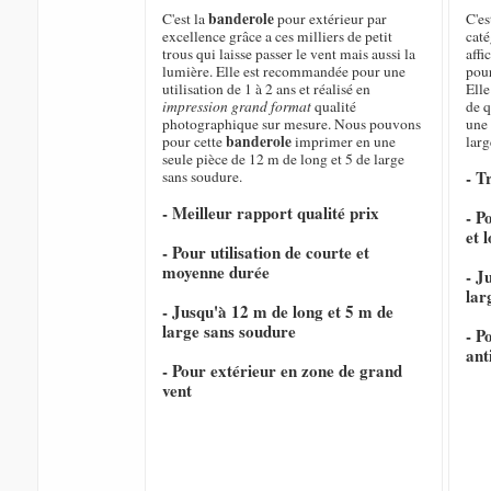
banderole
C'est la
pour extérieur par
C'es
excellence grâce a ces milliers de petit
caté
trous qui laisse passer le vent mais aussi la
affi
lumière. Elle est recommandée pour une
pour
utilisation de 1 à 2 ans et réalisé en
Elle
impression grand format
qualité
de q
photographique sur mesure. Nous pouvons
une 
banderole
pour cette
imprimer en une
larg
seule pièce de 12 m de long et 5 de large
- T
sans soudure.
- Meilleur rapport qualité prix
- P
et 
- Pour utilisation de courte et
moyenne durée
- J
lar
- Jusqu'à 12 m de long et 5 m de
large sans soudure
- P
ant
- Pour extérieur en zone de grand
vent