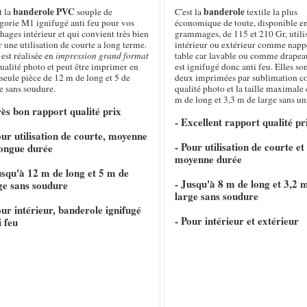
banderole PVC
banderole
t la
souple de
C'est la
textile la plus
gorie M1 ignifugé anti feu pour vos
économique de toute, disponible e
chages intérieur et qui convient très bien
grammages, de 115 et 210 Gr, utili
 une utilisation de courte a long terme.
intérieur ou extérieur comme napp
 est réalisée en
impression grand format
table car lavable ou comme drapeau
ualité photo et peut être imprimer en
est ignifugé donc anti feu. Elles so
seule pièce de 12 m de long et 5 de
deux imprimées par sublimation c
e sans soudure.
qualité photo et la taille maximale 
m de long et 3,3 m de large sans un
rès bon rapport qualité prix
- Excellent rapport qualité pr
our utilisation de courte, moyenne
- Pour utilisation de courte et
longue durée
moyenne durée
usqu'à 12 m de long et 5 m de
- Jusqu'à 8 m de long et 3,2 
ge sans soudure
large sans soudure
our intérieur, banderole ignifugé
- Pour intérieur et extérieur
i feu