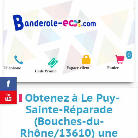
0



Espace client
Panier
Téléphone
Code Promo

Obtenez à Le Puy-

Sainte-Réparade
(Bouches-du-
Rhône/13610) une