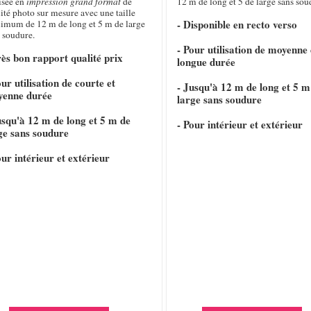
isée en
impression grand format
de
12 m de long et 5 de large sans sou
ité photo sur mesure avec une taille
- Disponible en recto verso
imum de 12 m de long et 5 m de large
 soudure.
- Pour utilisation de moyenne 
rès bon rapport qualité prix
longue durée
our utilisation de courte et
- Jusqu'à 12 m de long et 5 m
yenne durée
large sans soudure
usqu'à 12 m de long et 5 m de
- Pour intérieur et extérieur
ge sans soudure
our intérieur et extérieur