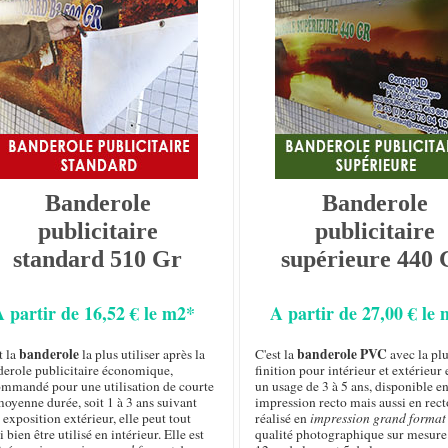
Banderole
Banderole
publicitaire
publicitaire
standard 510 Gr
supérieure 440 
A partir de 16,52 € le m2*
A partir de 27,00 € le
banderole
banderole PVC
t la
la plus utiliser après la
C'est la
avec la plu
derole publicitaire économique,
finition pour intérieur et extérieur 
ommandé pour une utilisation de courte
un usage de 3 à 5 ans, disponible e
oyenne durée, soit 1 à 3 ans suivant
impression recto mais aussi en rect
 exposition extérieur, elle peut tout
réalisé en
impression grand format
i bien être utilisé en intérieur. Elle est
qualité photographique sur mesure