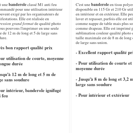
banderole
banderole
st une
classé M1 anti feu
C'est une
en tissu polye
ommandé pour une utilisation intérieur
disponible en 115 Gr et 210 Gr util
ouvent exigé par les organisateurs de
en intérieur et en extérieur. Elle pe
festations. Elle est réalisée en
laver et repasser, parfois elle est uti
ression grand format
de qualité photo
comme nappe de table mais plus s
nous pouvons l'imprimer en une seule
comme drapeau. Elle est imprimé 
e de 12 m de long et 5 de large sans
sublimation couleur qualité photo e
dure.
taille maximale est de 8 m de long 
de large sans union.
rès bon rapport qualité prix
- Excellent rapport qualité pr
our utilisation de courte, moyenne
- Pour utilisation de courte et
longue durée
moyenne durée
usqu'à 12 m de long et 5 m de
- Jusqu'à 8 m de long et 3,2 
ge sans soudure
large sans soudure
our intérieur, banderole ignifugé
- Pour intérieur et extérieur
i feu