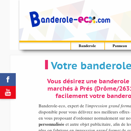
Banderole
Panneau
Votre banderole

Vous désirez une banderole 
marchés à Prés (Drôme/2631

facilement votre banderol
Banderole-eco, expert de l'
impression grand forma
disponible pour vous délivrez nos meilleurs offres 
en vous proposant d'ordonner normalement sur not
personnalisée
et autre objet publicitaire, afin de l
plus on fabrique en
impression grand format
de qu