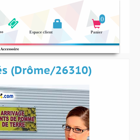
0


mo
Espace client
Panier
Accessoire
rés (Drôme/26310)