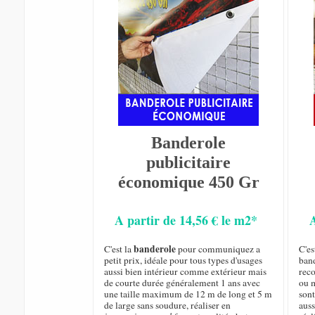
Banderole
publicitaire
économique 450 Gr
A partir de 14,56 € le m2*
banderole
C'est la
pour communiquez a
C'es
petit prix, idéale pour tous types d'usages
ban
aussi bien intérieur comme extérieur mais
rec
de courte durée généralement 1 ans avec
ou m
une taille maximum de 12 m de long et 5 m
sont
de large sans soudure, réaliser en
auss