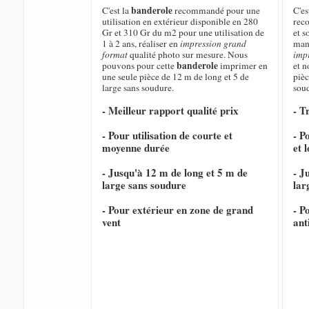
banderole
C'est la
recommandé pour une
C'e
utilisation en extérieur disponible en 280
rec
Gr et 310 Gr du m2 pour une utilisation de
et s
1 à 2 ans, réaliser en
impression grand
mani
format
qualité photo sur mesure. Nous
imp
banderole
pouvons pour cette
imprimer en
et 
une seule pièce de 12 m de long et 5 de
pièc
large sans soudure.
sou
- Meilleur rapport qualité prix
- T
- Pour utilisation de courte et
- P
moyenne durée
et 
- Jusqu'à 12 m de long et 5 m de
- J
large sans soudure
lar
- Pour extérieur en zone de grand
- P
vent
ant