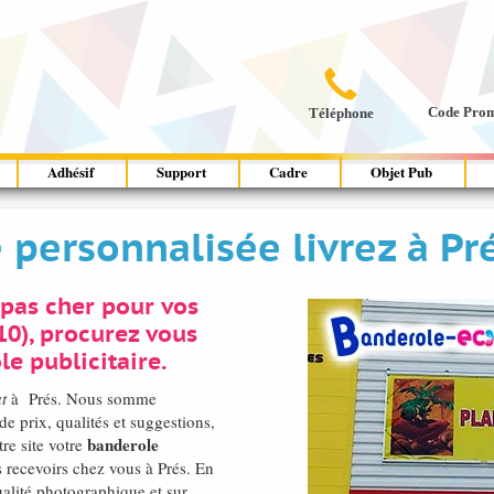

Code Pro
Téléphone
Adhésif
Support
Cadre
Objet Pub
 personnalisée livrez à P
pas cher pour vos
0), procurez vous
e publicitaire.
t
à Prés. Nous somme
de prix, qualités et suggestions,
banderole
re site votre
es recevoirs chez vous à Prés. En
alité photographique et sur