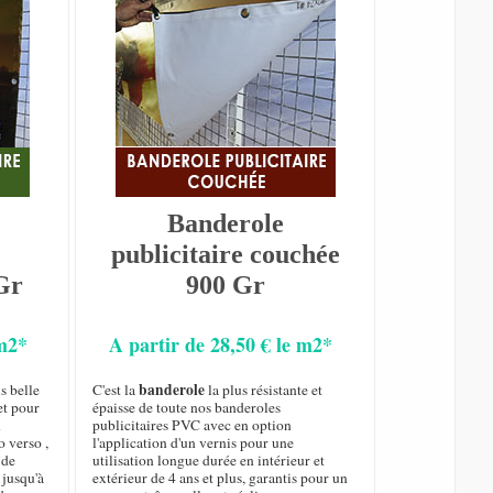
Banderole
publicitaire couchée
Gr
900 Gr
 m2*
A partir de 28,50 € le m2*
banderole
s belle
C'est la
la plus résistante et
et pour
épaisse de toute nos banderoles
n
publicitaires PVC avec en option
o verso ,
l'application d'un vernis pour une
de
utilisation longue durée en intérieur et
 jusqu'à
extérieur de 4 ans et plus, garantis pour un