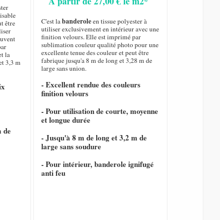
A partir de 27,00 € le m2*
ster
isable
banderole
C'est la
en tissue polyester à
ut être
utiliser exclusivement en intérieur avec une
liser
finition velours. Elle est imprimé par
ouvent
sublimation couleur qualité photo pour une
par
excellente tenue des couleur et peut être
t la
fabrique jusqu'a 8 m de long et 3,28 m de
et 3,3 m
large sans union.
- Excellent rendue des couleurs
ix
finition velours
- Pour utilisation de courte, moyenne
et longue durée
m de
- Jusqu'à 8 m de long et 3,2 m de
large sans soudure
- Pour intérieur, banderole ignifugé
anti feu