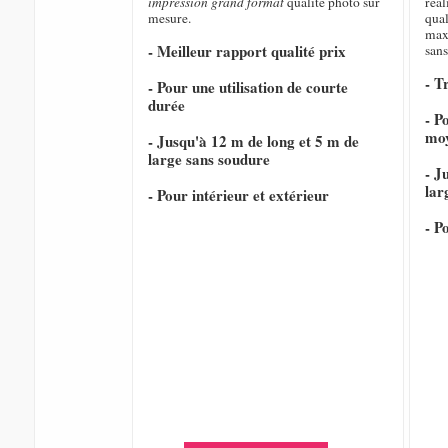
impression grand format
qualité photo sur
réal
mesure.
qual
max
- Meilleur rapport qualité prix
sans
- T
- Pour une utilisation de courte
durée
- P
mo
- Jusqu'à 12 m de long et 5 m de
large sans soudure
- J
lar
- Pour intérieur et extérieur
- P