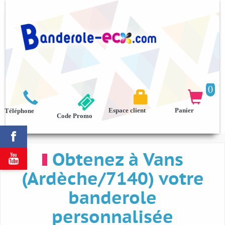
0



Espace client
Panier
Téléphone
Code Promo

Obtenez à Vans

(Ardèche/7140) votre
banderole
personnalisée