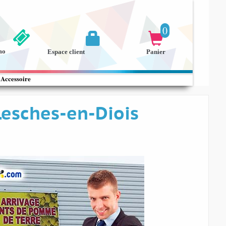
0


mo
Espace client
Panier
Accessoire
Lesches-en-Diois