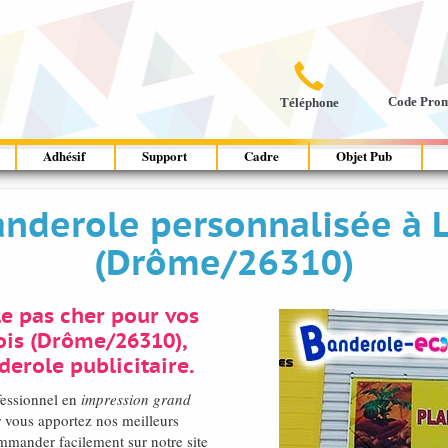

Code Pro
Téléphone
Adhésif
Support
Cadre
Objet Pub
nderole personnalisée à 
(Drôme/26310)
e pas cher pour vos
ois (Drôme/26310),
erole publicitaire.
fessionnel en
impression grand
 vous apportez nos meilleurs
ommander facilement sur notre site