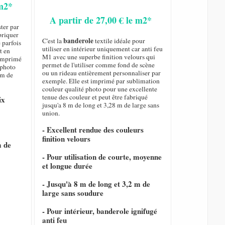
 m2*
A partir de 27,00 € le m2*
ster par
briquer
banderole
C'est la
textile idéale pour
 parfois
utiliser en intérieur uniquement car anti feu
t en
M1 avec une superbe finition velours qui
t imprimé
permet de l'utiliser comme fond de scène
 photo
ou un rideau entièrement personnaliser par
 m de
exemple. Elle est imprimé par sublimation
couleur qualité photo pour une excellente
tenue des couleur et peut être fabriqué
ix
jusqu'a 8 m de long et 3,28 m de large sans
union.
- Excellent rendue des couleurs
finition velours
m de
- Pour utilisation de courte, moyenne
et longue durée
- Jusqu'à 8 m de long et 3,2 m de
large sans soudure
- Pour intérieur, banderole ignifugé
anti feu