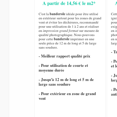
A partir de 14,56 € le m2*
banderole
C'est la
idéale pour être utilisé
Cet
en extérieur surtout pour les zones de grand
igni
vent et éviter les déchirures, recommandé
pour
pour une utilisation de 1 à 2 ans et réaliser
exig
en
impression grand format
sur mesure de
en
i
qualité photographique. Nous pouvons
pho
banderole
pour cette
imprimer en une
en u
seule pièce de 12 m de long et 5 de large
larg
sans soudure.
- T
- Meilleur rapport qualité prix
- P
- Pour utilisation de courte et
et 
moyenne durée
- J
- Jusqu'à 12 m de long et 5 m de
lar
large sans soudure
- P
- Pour extérieur en zone de grand
ant
vent