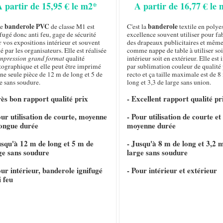
A partir de 15,95 € le m2*
A partir de 16,77 € le
banderole PVC
banderole
te
de classe M1 est
C'est la
textile en polye
fugé donc anti feu, gage de sécurité
excellence souvent utiliser pour fa
 vos expositions intérieur et souvent
des drapeaux publicitaires et même
é par les organisateurs. Elle est réalisée
comme nappe de table à utiliser soi
mpression grand format
qualité
intérieur soit en extérieur. Elle es
tographique et elle peut être imprimé
par sublimation couleur de qualité
ne seule pièce de 12 m de long et 5 de
recto et ça taille maximale est de 8
e sans soudure.
long et 3,3 de large sans union.
rès bon rapport qualité prix
- Excellent rapport qualité pr
our utilisation de courte, moyenne
- Pour utilisation de courte et
longue durée
moyenne durée
usqu'à 12 m de long et 5 m de
- Jusqu'à 8 m de long et 3,2 
ge sans soudure
large sans soudure
our intérieur, banderole ignifugé
- Pour intérieur et extérieur
i feu