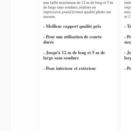
une taille maximum de 12 m de long et 5 m
inté
de large sans soudure, réaliser en
imp
impression grand format
qualité photo sur
mesu
mesure.
et 1
- Meilleur rapport qualité prix
- T
- Pour une utilisation de courte
- P
durée
mo
- Jusqu'à 12 m de long et 5 m de
- J
large sans soudure
lar
- Pour intérieur et extérieur
- P