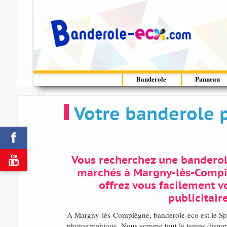
Banderole
Panneau
Votre banderole 


Vous recherchez une banderol
marchés à Margny-lès-Compi
offrez vous facilement v
publicitaire
A Margny-lès-Compiègne, banderole-eco est le Spé
photographique. Nous somme tout le temps dispon