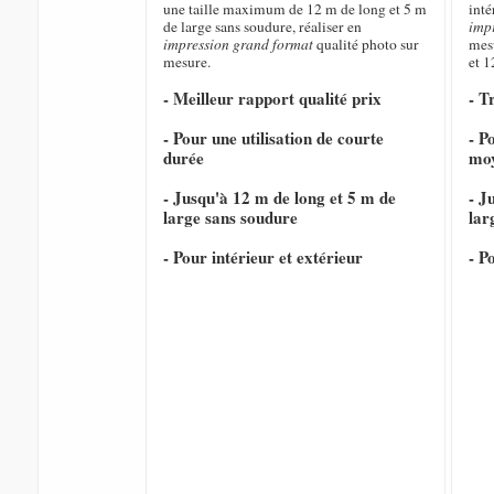
une taille maximum de 12 m de long et 5 m
inté
de large sans soudure, réaliser en
imp
impression grand format
qualité photo sur
mesu
mesure.
et 1
- Meilleur rapport qualité prix
- T
- Pour une utilisation de courte
- P
durée
mo
- Jusqu'à 12 m de long et 5 m de
- J
large sans soudure
lar
- Pour intérieur et extérieur
- P