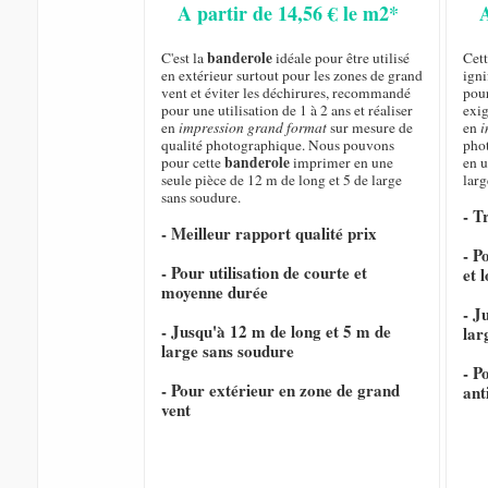
A partir de 14,56 € le m2*
banderole
C'est la
idéale pour être utilisé
Cet
en extérieur surtout pour les zones de grand
igni
vent et éviter les déchirures, recommandé
pour
pour une utilisation de 1 à 2 ans et réaliser
exig
en
impression grand format
sur mesure de
en
i
qualité photographique. Nous pouvons
pho
banderole
pour cette
imprimer en une
en u
seule pièce de 12 m de long et 5 de large
larg
sans soudure.
- T
- Meilleur rapport qualité prix
- P
- Pour utilisation de courte et
et 
moyenne durée
- J
- Jusqu'à 12 m de long et 5 m de
lar
large sans soudure
- P
- Pour extérieur en zone de grand
ant
vent