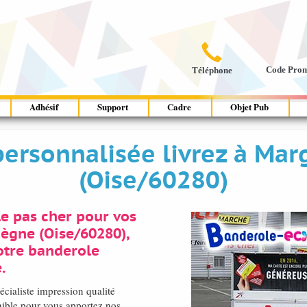

Code Pro
Téléphone
Adhésif
Support
Cadre
Objet Pub
personnalisée livrez à Ma
(Oise/60280)
e pas cher pour vos
ègne (Oise/60280),
otre banderole
.
cialiste impression qualité
ible pour vous apportez nos