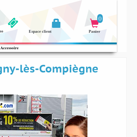
0


mo
Espace client
Panier
Accessoire
rgny-lès-Compiègne