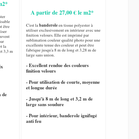
 m2*
A partir de 27,00 € le m2*
ster
isable
banderole
C'est la
en tissue polyester à
ut être
utiliser exclusivement en intérieur avec une
liser
finition velours. Elle est imprimé par
ouvent
sublimation couleur qualité photo pour une
par
excellente tenue des couleur et peut être
t la
fabrique jusqu'a 8 m de long et 3,28 m de
et 3,3 m
large sans union.
- Excellent rendue des couleurs
ix
finition velours
- Pour utilisation de courte, moyenne
et longue durée
m de
- Jusqu'à 8 m de long et 3,2 m de
large sans soudure
- Pour intérieur, banderole ignifugé
anti feu