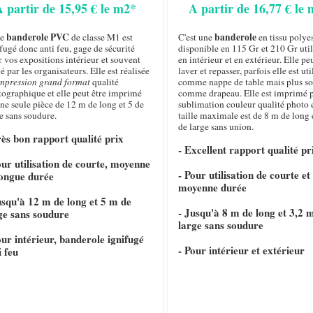
A partir de 15,95 € le m2*
A partir de 16,77 € le
banderole PVC
banderole
te
de classe M1 est
C'est une
en tissu polye
fugé donc anti feu, gage de sécurité
disponible en 115 Gr et 210 Gr util
 vos expositions intérieur et souvent
en intérieur et en extérieur. Elle pe
é par les organisateurs. Elle est réalisée
laver et repasser, parfois elle est uti
mpression grand format
qualité
comme nappe de table mais plus s
tographique et elle peut être imprimé
comme drapeau. Elle est imprimé 
ne seule pièce de 12 m de long et 5 de
sublimation couleur qualité photo e
e sans soudure.
taille maximale est de 8 m de long 
de large sans union.
rès bon rapport qualité prix
- Excellent rapport qualité pr
our utilisation de courte, moyenne
- Pour utilisation de courte et
longue durée
moyenne durée
usqu'à 12 m de long et 5 m de
- Jusqu'à 8 m de long et 3,2 
ge sans soudure
large sans soudure
our intérieur, banderole ignifugé
- Pour intérieur et extérieur
i feu