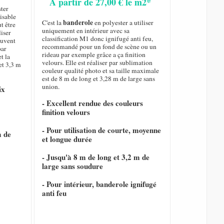
A partir de 27,00 € le m2*
ster
isable
banderole
C'est la
en polyester a utiliser
ut être
uniquement en intérieur avec sa
liser
classification M1 donc ignifugé anti feu,
ouvent
recommandé pour un fond de scène ou un
par
rideau par exemple grâce a ça finition
t la
velours. Elle est réaliser par sublimation
et 3,3 m
couleur qualité photo et sa taille maximale
est de 8 m de long et 3,28 m de large sans
union.
ix
- Excellent rendue des couleurs
finition velours
- Pour utilisation de courte, moyenne
m de
et longue durée
- Jusqu'à 8 m de long et 3,2 m de
large sans soudure
- Pour intérieur, banderole ignifugé
anti feu