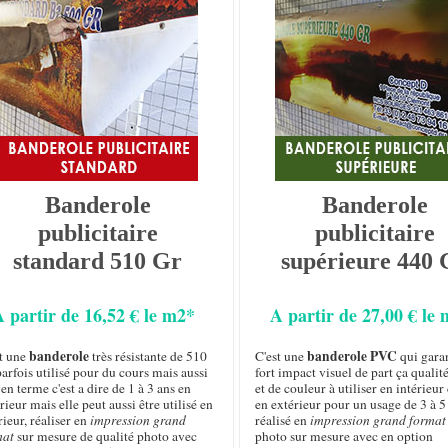
Banderole
Banderole
publicitaire
publicitaire
standard 510 Gr
supérieure 440 
A partir de 16,52 € le m2*
A partir de 27,00 € le
banderole
banderole PVC
st une
très résistante de 510
C'est une
qui garan
arfois utilisé pour du cours mais aussi
fort impact visuel de part ça qualit
n terme c'est a dire de 1 à 3 ans en
et de couleur à utiliser en intérie
rieur mais elle peut aussi être utilisé en
en extérieur pour un usage de 3 à 5
rieur, réaliser en
impression grand
réalisé en
impression grand format
mat
sur mesure de qualité photo avec
photo sur mesure avec en option