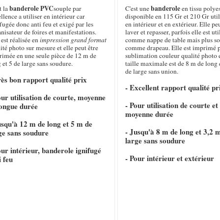
banderole PVC
banderole
t la
souple par
C'est une
en tissu polye
llence a utiliser en intérieur car
disponible en 115 Gr et 210 Gr util
fugée donc anti feu et exigé par les
en intérieur et en extérieur. Elle pe
nisateur de foires et manifestations.
laver et repasser, parfois elle est uti
 est réalisée en
impression grand format
comme nappe de table mais plus s
ité photo sur mesure et elle peut être
comme drapeau. Elle est imprimé 
rimée en une seule pièce de 12 m de
sublimation couleur qualité photo e
 et 5 de large sans soudure.
taille maximale est de 8 m de long 
de large sans union.
rès bon rapport qualité prix
- Excellent rapport qualité pr
our utilisation de courte, moyenne
- Pour utilisation de courte et
longue durée
moyenne durée
usqu'à 12 m de long et 5 m de
- Jusqu'à 8 m de long et 3,2 
ge sans soudure
large sans soudure
our intérieur, banderole ignifugé
- Pour intérieur et extérieur
i feu