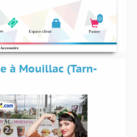
0


mo
Espace client
Panier
Accessoire
 à Mouillac (Tarn-