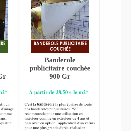
Banderole
publicitaire couchée
Gr
900 Gr
 m2*
A partir de 28,50 € le m2*
banderole
tit un
C'est la
la plus épaisse de toute
é d'image
nos banderoles publicitaires PVC
ur comme
recommandé pour une utilisation en
 ans,
intérieur comme en extérieur de 4 ans et
qualité
plus avec en option l'application d'un vernis
pour une plus grande durée, réalisé en