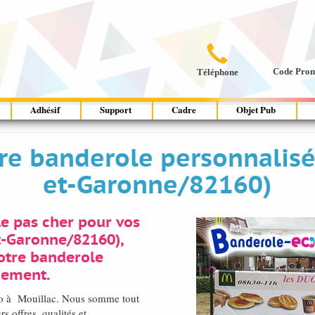

Code Pro
Téléphone
Adhésif
Support
Cadre
Objet Pub
re banderole personnalisée
et-Garonne/82160)
e pas cher pour vos
t-Garonne/82160),
otre banderole
dement.
oto à Mouillac. Nous somme tout
s offres, qualités et