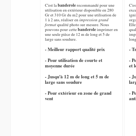
banderole
C'est la
recommandé pour une
C'es
utilisation en extérieur disponible en 280
exce
Gr et 310 Gr du m2 pour une utilisation de
igni
1 à 2 ans, réaliser en
impression grand
orga
format
qualité photo sur mesure. Nous
Elle
banderole
pouvons pour cette
imprimer en
qual
une seule pièce de 12 m de long et 5 de
imp
large sans soudure.
long
- Meilleur rapport qualité prix
- T
- Pour utilisation de courte et
- P
moyenne durée
et 
- Jusqu'à 12 m de long et 5 m de
- J
large sans soudure
lar
- Pour extérieur en zone de grand
- P
vent
ant