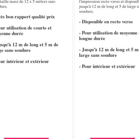
taille maxi de 12 x 5 mètres sans
l'impression recto verso et disponi
dure.
jusqu'à 12 m de long et 5 de large s
soudure.
rès bon rapport qualité prix
- Disponible en recto verso
our utilisation de courte et
- Pour utilisation de moyenne 
yenne durée
longue durée
usqu'à 12 m de long et 5 m de
- Jusqu'à 12 m de long et 5 m
ge sans soudure
large sans soudure
our intérieur et extérieur
- Pour intérieur et extérieur