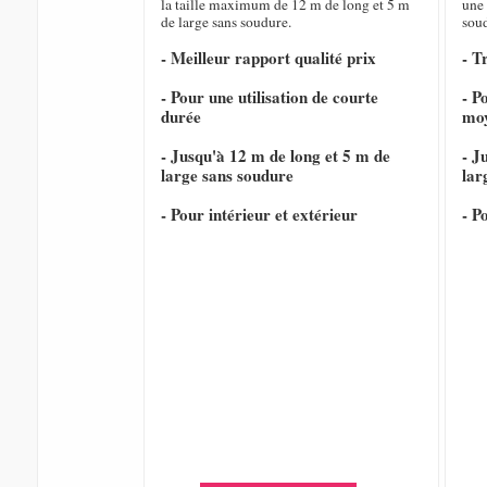
la taille maximum de 12 m de long et 5 m
une 
de large sans soudure.
sou
- Meilleur rapport qualité prix
- T
- Pour une utilisation de courte
- P
durée
mo
- Jusqu'à 12 m de long et 5 m de
- J
large sans soudure
lar
- Pour intérieur et extérieur
- P