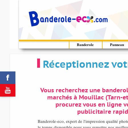
Banderole
Panneau
Réceptionnez vot


Vous recherchez une banderol
marchés à Mouillac (Tarn-e
procurez vous en ligne v
publicitaire rapi
Banderole-eco, expert de l'impression qualité ph
le temps disponible pour vous remettre nos meilleur