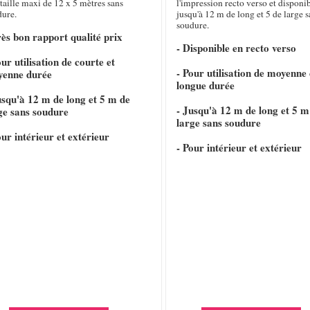
taille maxi de 12 x 5 mètres sans
l'impression recto verso et disponi
dure.
jusqu'à 12 m de long et 5 de large s
soudure.
rès bon rapport qualité prix
- Disponible en recto verso
our utilisation de courte et
- Pour utilisation de moyenne 
yenne durée
longue durée
usqu'à 12 m de long et 5 m de
- Jusqu'à 12 m de long et 5 m
ge sans soudure
large sans soudure
our intérieur et extérieur
- Pour intérieur et extérieur