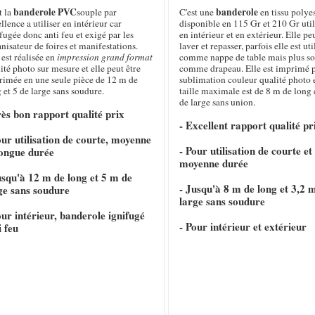
banderole PVC
banderole
t la
souple par
C'est une
en tissu polye
llence a utiliser en intérieur car
disponible en 115 Gr et 210 Gr util
fugée donc anti feu et exigé par les
en intérieur et en extérieur. Elle pe
nisateur de foires et manifestations.
laver et repasser, parfois elle est uti
 est réalisée en
impression grand format
comme nappe de table mais plus s
ité photo sur mesure et elle peut être
comme drapeau. Elle est imprimé 
rimée en une seule pièce de 12 m de
sublimation couleur qualité photo e
 et 5 de large sans soudure.
taille maximale est de 8 m de long 
de large sans union.
rès bon rapport qualité prix
- Excellent rapport qualité pr
our utilisation de courte, moyenne
- Pour utilisation de courte et
longue durée
moyenne durée
usqu'à 12 m de long et 5 m de
- Jusqu'à 8 m de long et 3,2 
ge sans soudure
large sans soudure
our intérieur, banderole ignifugé
- Pour intérieur et extérieur
i feu