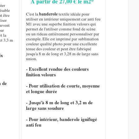
A partir de 27,00 € le m2*
ster
isable
banderole
C'est la
textile idéale pour
ut être
utiliser en intérieur uniquement car anti feu
liser
M1 avec une superbe finition velours qui
ouvent
permet de l'utiliser comme fond de scène
par
ou un rideau entièrement personnaliser par
t la
exemple. Elle est imprimé par sublimation
et 3,3 m
couleur qualité photo pour une excellente
tenue des couleur et peut être fabriqué
jusqu'a 8 m de long et 3,28 m de large sans
ix
union.
- Excellent rendue des couleurs
finition velours
m de
- Pour utilisation de courte, moyenne
et longue durée
- Jusqu'à 8 m de long et 3,2 m de
large sans soudure
- Pour intérieur, banderole ignifugé
anti feu