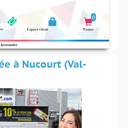
0


mo
Espace client
Panier
Accessoire
e à Nucourt (Val-