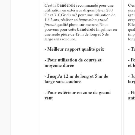
banderole
C'est la
recommandé pour une
C'es
utilisation en extérieur disponible en 280
exce
Gr et 310 Gr du m2 pour une utilisation de
igni
1 à 2 ans, réaliser en
impression grand
orga
format
qualité photo sur mesure. Nous
Elle
banderole
pouvons pour cette
imprimer en
qual
une seule pièce de 12 m de long et 5 de
imp
large sans soudure.
long
- Meilleur rapport qualité prix
- T
- Pour utilisation de courte et
- P
moyenne durée
et 
- Jusqu'à 12 m de long et 5 m de
- J
large sans soudure
lar
- Pour extérieur en zone de grand
- P
vent
ant