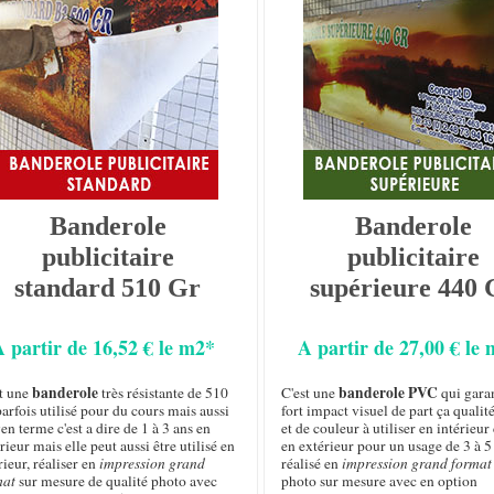
Banderole
Banderole
publicitaire
publicitaire
standard 510 Gr
supérieure 440 
A partir de 16,52 € le m2*
A partir de 27,00 € le
banderole
banderole PVC
st une
très résistante de 510
C'est une
qui garan
arfois utilisé pour du cours mais aussi
fort impact visuel de part ça qualit
n terme c'est a dire de 1 à 3 ans en
et de couleur à utiliser en intérie
rieur mais elle peut aussi être utilisé en
en extérieur pour un usage de 3 à 5
rieur, réaliser en
impression grand
réalisé en
impression grand format
mat
sur mesure de qualité photo avec
photo sur mesure avec en option