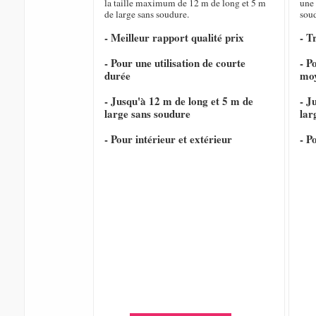
la taille maximum de 12 m de long et 5 m
une 
de large sans soudure.
sou
- Meilleur rapport qualité prix
- T
- Pour une utilisation de courte
- P
durée
mo
- Jusqu'à 12 m de long et 5 m de
- J
large sans soudure
lar
- Pour intérieur et extérieur
- P