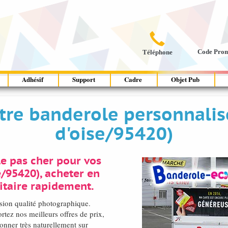

Code Pro
Téléphone
Adhésif
Support
Cadre
Objet Pub
tre banderole personnalisé
d'oise/95420)
e pas cher pour vos
/95420), acheter en
itaire rapidement.
ssion qualité photographique.
ez nos meilleurs offres de prix,
onner très naturellement sur