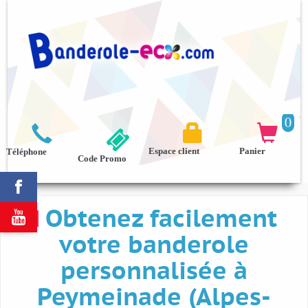
0



Espace client
Panier
Téléphone
Code Promo

Obtenez facilement

votre banderole
personnalisée à
Peymeinade (Alpes-