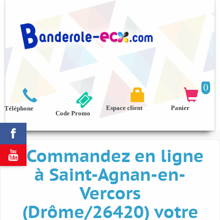
0



Espace client
Panier
Téléphone
Code Promo

Commandez en ligne

à Saint-Agnan-en-
Vercors
(Drôme/26420) votre