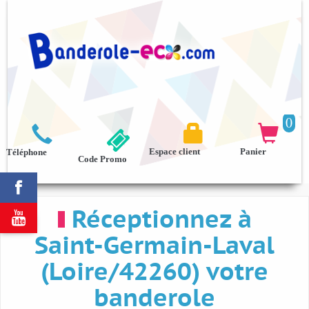
0



Espace client
Panier
Téléphone
Code Promo

Réceptionnez à

Saint-Germain-Laval
(Loire/42260) votre
banderole