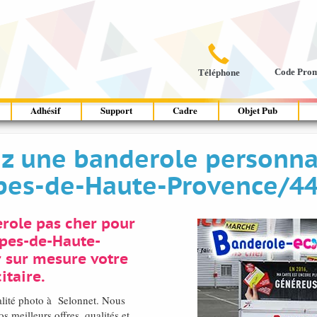

Code Pro
Téléphone
Adhésif
Support
Cadre
Objet Pub
rez une banderole personna
pes-de-Haute-Provence/4
role pas cher pour
lpes-de-Haute-
 sur mesure votre
itaire.
alité photo à Selonnet. Nous
 meilleurs offres, qualités et