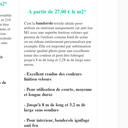
 m2*
A partir de 27,00 € le m2*
sponible
 et 210
banderole
C'est la
textile idéale pour
t être
utiliser en intérieur uniquement car anti feu
eur, et
M1 avec une superbe finition velours qui
tion
permet de l'utiliser comme fond de scène
maximale
ou un rideau entièrement personnaliser par
 sans
exemple. Elle est imprimé par sublimation
couleur qualité photo pour une excellente
tenue des couleur et peut être fabriqué
ix
jusqu'a 8 m de long et 3,28 m de large sans
union.
- Excellent rendue des couleurs
finition velours
m de
- Pour utilisation de courte, moyenne
et longue durée
- Jusqu'à 8 m de long et 3,2 m de
large sans soudure
- Pour intérieur, banderole ignifugé
anti feu