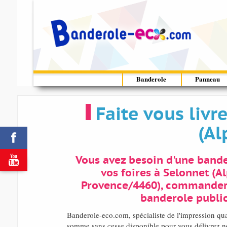
Banderole
Panneau
Faite vous liv
(Al


Vous avez besoin d'une bande
vos foires à Selonnet (A
Provence/4460), commander
banderole public
Banderole-eco.com, spécialiste de l'impression qu
somme sans cesse disponible pour vous délivrez nos