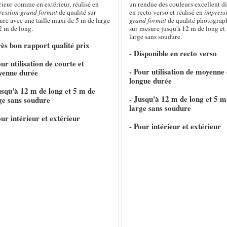
rieur comme en extérieur, réalisé en
un rendue des couleurs excellent d
ression grand format
de qualité sur
en recto verso et réalisé en
impress
re avec une taille maxi de 5 m de large
grand format
de qualité photograp
2 m de long.
sur mesure jusqu'à 12 m de long et 
large sans soudure.
rès bon rapport qualité prix
- Disponible en recto verso
our utilisation de courte et
- Pour utilisation de moyenne 
yenne durée
longue durée
usqu'à 12 m de long et 5 m de
- Jusqu'à 12 m de long et 5 m
ge sans soudure
large sans soudure
our intérieur et extérieur
- Pour intérieur et extérieur