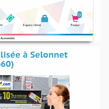
0


mo
Espace client
Panier
Accessoire
lisée à Selonnet
460)