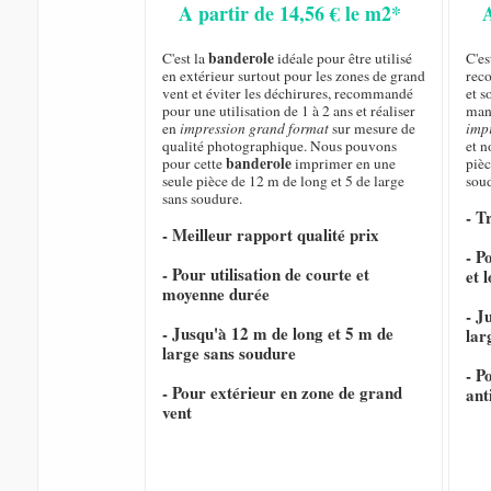
A partir de 14,56 € le m2*
banderole
C'est la
idéale pour être utilisé
C'e
en extérieur surtout pour les zones de grand
rec
vent et éviter les déchirures, recommandé
et s
pour une utilisation de 1 à 2 ans et réaliser
mani
en
impression grand format
sur mesure de
imp
qualité photographique. Nous pouvons
et 
banderole
pour cette
imprimer en une
pièc
seule pièce de 12 m de long et 5 de large
sou
sans soudure.
- T
- Meilleur rapport qualité prix
- P
- Pour utilisation de courte et
et 
moyenne durée
- J
- Jusqu'à 12 m de long et 5 m de
lar
large sans soudure
- P
- Pour extérieur en zone de grand
ant
vent