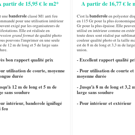
A partir de 15,95 € le m2*
A partir de 16,77 € le
banderole
banderole
st une
classé M1 anti feu
C'est la
en polyester di
ommandé pour une utilisation intérieur
en 115 Gr pour la plus économique
ouvent exigé par les organisateurs de
Gr pour la plus épaisse. Elle peuven
festations. Elle est réalisée en
utilisé en intérieur comme en extéri
ression grand format
de qualité photo
toute deux sont réalisé par sublima
nous pouvons l'imprimer en une seule
couleur qualité photo et la taille 
e de 12 m de long et 5 de large sans
est de 8 m de long et 3,3 m de large
dure.
union.
rès bon rapport qualité prix
- Excellent rapport qualité pr
our utilisation de courte, moyenne
- Pour utilisation de courte et
longue durée
moyenne durée
usqu'à 12 m de long et 5 m de
- Jusqu'à 8 m de long et 3,2 
ge sans soudure
large sans soudure
our intérieur, banderole ignifugé
- Pour intérieur et extérieur
i feu