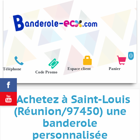
0



Espace client
Panier
Téléphone
Code Promo

Achetez à Saint-Louis

(Réunion/97450) une
banderole
personnalisée