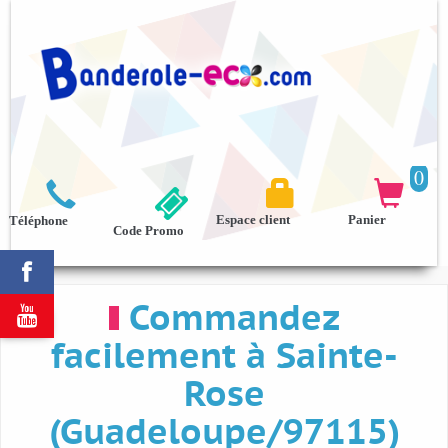
0



Espace client
Panier
Téléphone
Code Promo

Commandez

facilement à Sainte-
Rose
(Guadeloupe/97115)