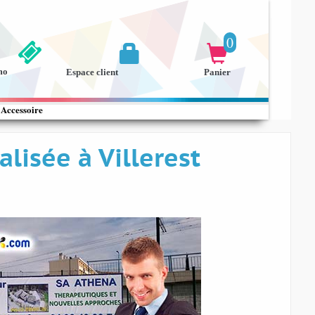
0


mo
Espace client
Panier
Accessoire
lisée à Villerest