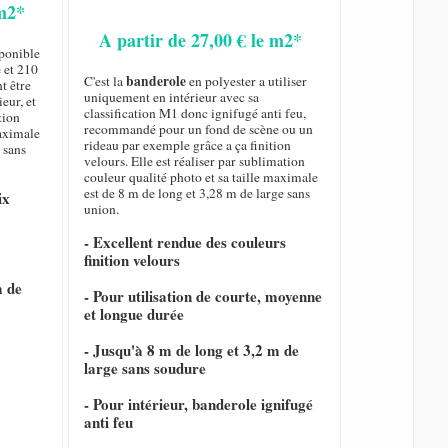
 m2*
A partir de 27,00 € le m2*
sponible
 et 210
banderole
C'est la
en polyester a utiliser
t être
uniquement en intérieur avec sa
eur, et
classification M1 donc ignifugé anti feu,
tion
recommandé pour un fond de scène ou un
maximale
rideau par exemple grâce a ça finition
 sans
velours. Elle est réaliser par sublimation
couleur qualité photo et sa taille maximale
est de 8 m de long et 3,28 m de large sans
ix
union.
- Excellent rendue des couleurs
finition velours
m de
- Pour utilisation de courte, moyenne
et longue durée
- Jusqu'à 8 m de long et 3,2 m de
large sans soudure
- Pour intérieur, banderole ignifugé
anti feu