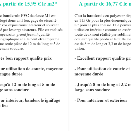
A partir de 15,95 € le m2*
A partir de 16,77 € le
banderole PVC
banderole
te
de classe M1 est
C'est la
en polyester di
fugé donc anti feu, gage de sécurité
en 115 Gr pour la plus économique
 vos expositions intérieur et souvent
Gr pour la plus épaisse. Elle peuven
é par les organisateurs. Elle est réalisée
utilisé en intérieur comme en extéri
mpression grand format
qualité
toute deux sont réalisé par sublima
tographique et elle peut être imprimé
couleur qualité photo et la taille 
ne seule pièce de 12 m de long et 5 de
est de 8 m de long et 3,3 m de large
e sans soudure.
union.
rès bon rapport qualité prix
- Excellent rapport qualité pr
our utilisation de courte, moyenne
- Pour utilisation de courte et
longue durée
moyenne durée
usqu'à 12 m de long et 5 m de
- Jusqu'à 8 m de long et 3,2 
ge sans soudure
large sans soudure
our intérieur, banderole ignifugé
- Pour intérieur et extérieur
i feu