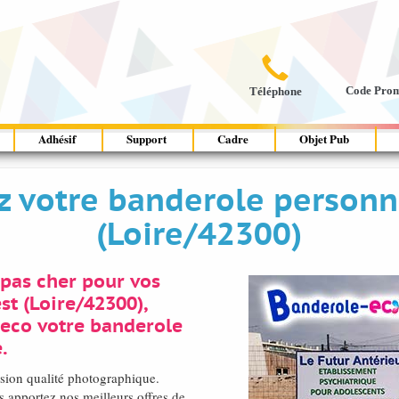

Code Pro
Téléphone
Adhésif
Support
Cadre
Objet Pub
ez votre banderole personna
(Loire/42300)
pas cher pour vos
st (Loire/42300),
-eco votre banderole
.
ssion qualité photographique.
apportez nos meilleurs offres de