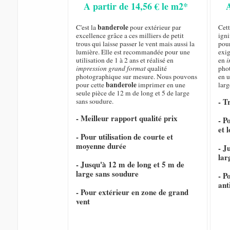
A partir de 14,56 € le m2*
banderole
C'est la
pour extérieur par
Cet
excellence grâce a ces milliers de petit
igni
trous qui laisse passer le vent mais aussi la
pour
lumière. Elle est recommandée pour une
exig
utilisation de 1 à 2 ans et réalisé en
en
i
impression grand format
qualité
pho
photographique sur mesure. Nous pouvons
en u
banderole
pour cette
imprimer en une
larg
seule pièce de 12 m de long et 5 de large
- T
sans soudure.
- Meilleur rapport qualité prix
- P
et 
- Pour utilisation de courte et
moyenne durée
- J
lar
- Jusqu'à 12 m de long et 5 m de
large sans soudure
- P
ant
- Pour extérieur en zone de grand
vent