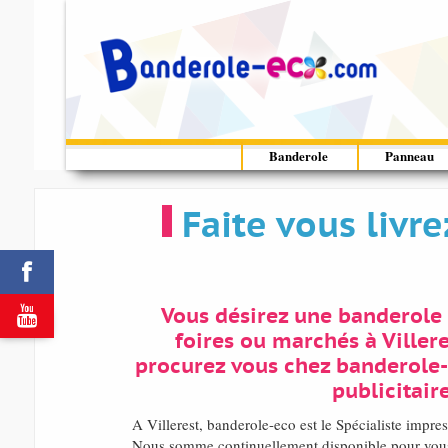
Banderole
Panneau
Faite vous livr


Vous désirez une banderole 
foires ou marchés à Villere
procurez vous chez banderole
publicitaire
A Villerest, banderole-eco est le Spécialiste impre
Nous somme continuellement disponible pour vous 