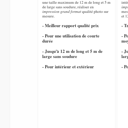
une taille maximum de 12 m de long et 5 m
inté
de large sans soudure, réaliser en
imp
impression grand format
qualité photo sur
mesu
mesure.
et 1
- Meilleur rapport qualité prix
- T
- Pour une utilisation de courte
- P
durée
mo
- Jusqu'à 12 m de long et 5 m de
- J
large sans soudure
lar
- Pour intérieur et extérieur
- P