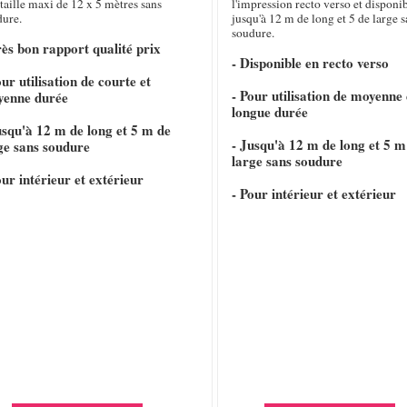
taille maxi de 12 x 5 mètres sans
l'impression recto verso et disponi
dure.
jusqu'à 12 m de long et 5 de large s
soudure.
rès bon rapport qualité prix
- Disponible en recto verso
our utilisation de courte et
- Pour utilisation de moyenne 
yenne durée
longue durée
usqu'à 12 m de long et 5 m de
- Jusqu'à 12 m de long et 5 m
ge sans soudure
large sans soudure
our intérieur et extérieur
- Pour intérieur et extérieur