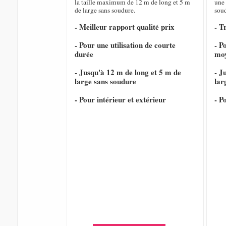
la taille maximum de 12 m de long et 5 m
une 
de large sans soudure.
sou
- Meilleur rapport qualité prix
- T
- Pour une utilisation de courte
- P
durée
mo
- Jusqu'à 12 m de long et 5 m de
- J
large sans soudure
lar
- Pour intérieur et extérieur
- P