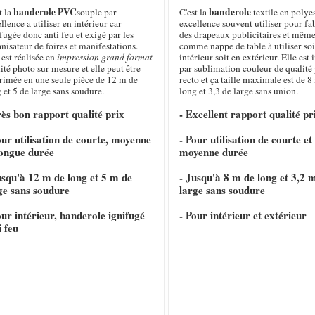
banderole PVC
banderole
t la
souple par
C'est la
textile en polye
llence a utiliser en intérieur car
excellence souvent utiliser pour fa
fugée donc anti feu et exigé par les
des drapeaux publicitaires et même
nisateur de foires et manifestations.
comme nappe de table à utiliser soi
 est réalisée en
impression grand format
intérieur soit en extérieur. Elle es
ité photo sur mesure et elle peut être
par sublimation couleur de qualité
rimée en une seule pièce de 12 m de
recto et ça taille maximale est de 8
 et 5 de large sans soudure.
long et 3,3 de large sans union.
rès bon rapport qualité prix
- Excellent rapport qualité pr
our utilisation de courte, moyenne
- Pour utilisation de courte et
longue durée
moyenne durée
usqu'à 12 m de long et 5 m de
- Jusqu'à 8 m de long et 3,2 
ge sans soudure
large sans soudure
our intérieur, banderole ignifugé
- Pour intérieur et extérieur
i feu