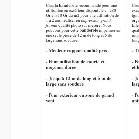
banderole
C'est la
recommandé pour une
C'es
utilisation en extérieur disponible en 280
exce
Gr et 310 Gr du m2 pour une utilisation de
igni
1 à 2 ans, réaliser en
impression grand
orga
format
qualité photo sur mesure. Nous
Elle
banderole
pouvons pour cette
imprimer en
qual
une seule pièce de 12 m de long et 5 de
imp
large sans soudure.
long
- Meilleur rapport qualité prix
- T
- Pour utilisation de courte et
- P
moyenne durée
et 
- Jusqu'à 12 m de long et 5 m de
- J
large sans soudure
lar
- Pour extérieur en zone de grand
- P
vent
ant