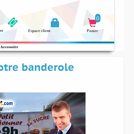
0


mo
Espace client
Panier
Accessoire
otre banderole