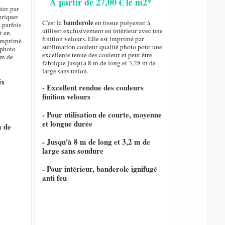
A partir de 27,00 € le m2*
ster par
briquer
banderole
C'est la
en tissue polyester à
 parfois
utiliser exclusivement en intérieur avec une
t en
finition velours. Elle est imprimé par
t imprimé
sublimation couleur qualité photo pour une
 photo
excellente tenue des couleur et peut être
 m de
fabrique jusqu'a 8 m de long et 3,28 m de
large sans union.
ix
- Excellent rendue des couleurs
finition velours
- Pour utilisation de courte, moyenne
et longue durée
m de
- Jusqu'à 8 m de long et 3,2 m de
large sans soudure
- Pour intérieur, banderole ignifugé
anti feu