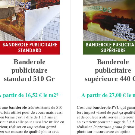
Banderole
Banderole
publicitaire
publicitaire
standard 510 Gr
supérieure 440 
A partir de 16,52 € le m2*
A partir de 27,00 € le
banderole
banderole PVC
st une
très résistante de 510
C'est une
qui garan
arfois utilisé pour du cours mais aussi
fort impact visuel de part ça qualit
n terme c'est a dire de 1 à 3 ans en
et de couleur à utiliser en intérie
rieur mais elle peut aussi être utilisé en
en extérieur pour un usage de 3 à 5
rieur, réaliser en
impression grand
réalisé en
impression grand format
mat
sur mesure de qualité photo avec
photo sur mesure avec en option