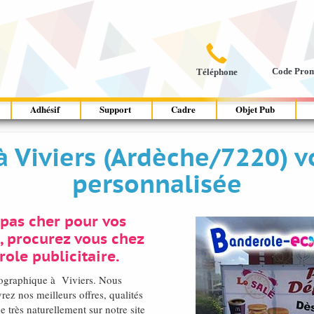

Code Pro
Téléphone
Adhésif
Support
Cadre
Objet Pub
Viviers (Ardèche/7220) v
personnalisée
pas cher pour vos
), procurez vous chez
ole publicitaire.
tographique à Viviers. Nous
ez nos meilleurs offres, qualités
 très naturellement sur notre site