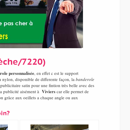
dèche/7220)
role personnalisée
, en effet c est le support
 nylon, disponible de differente façon, la
banderole
blicitaire satin pour une fintion très belle avec des
Viviers
 la publicité aisément à
car elle permet de
ion grâce aux oeillets a chaque angle ou aux
oin?