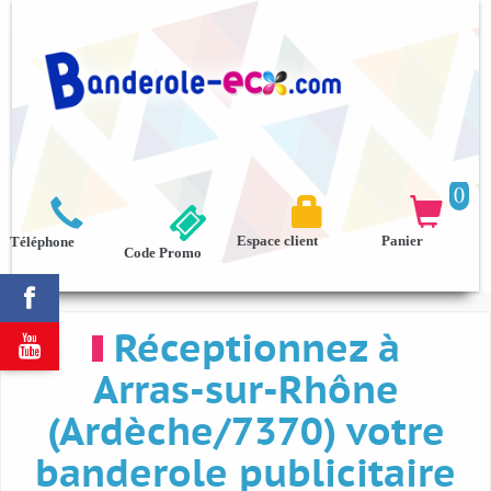
0



Espace client
Panier
Téléphone
Code Promo

Réceptionnez à

Arras-sur-Rhône
(Ardèche/7370) votre
banderole publicitaire