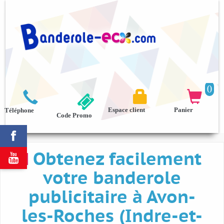
0



Espace client
Panier
Téléphone
Code Promo

Obtenez facilement

votre banderole
publicitaire à Avon-
les-Roches (Indre-et-