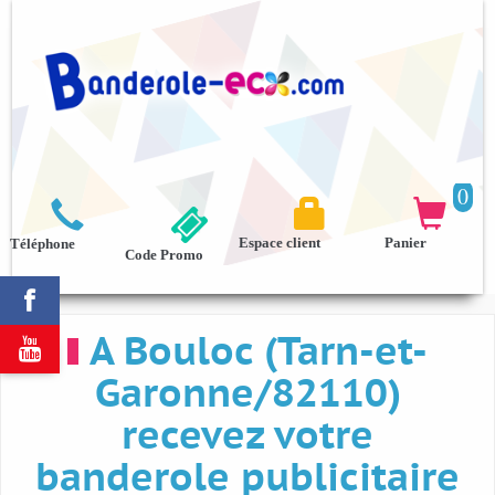
0



Espace client
Panier
Téléphone
Code Promo

A Bouloc (Tarn-et-

Garonne/82110)
recevez votre
banderole publicitaire