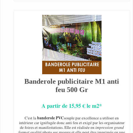
Banderole publicitaire M1 anti
feu 500 Gr
A partir de 15,95 € le m2*
banderole PVC
C'est la
souple par excellence a utiliser en
intérieur car ignifugée donc anti feu et exigé par les organisateur
de foires et manifestations. Elle est réalisée en
impression grand
format
qualité photo sur mesure et elle peut être imprimée en une