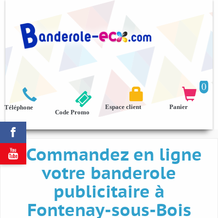
0



Espace client
Panier
Téléphone
Code Promo

Commandez en ligne

votre banderole
publicitaire à
Fontenay-sous-Bois