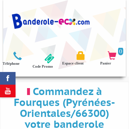
0



Espace client
Panier
Téléphone
Code Promo

Commandez à

Fourques (Pyrénées-
Orientales/66300)
votre banderole