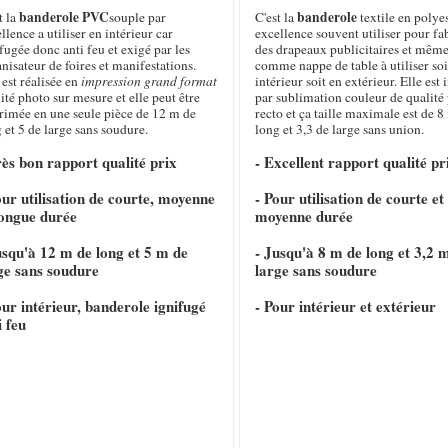
banderole PVC
banderole
t la
souple par
C'est la
textile en polye
llence a utiliser en intérieur car
excellence souvent utiliser pour fa
fugée donc anti feu et exigé par les
des drapeaux publicitaires et même
nisateur de foires et manifestations.
comme nappe de table à utiliser soi
 est réalisée en
impression grand format
intérieur soit en extérieur. Elle es
ité photo sur mesure et elle peut être
par sublimation couleur de qualité
rimée en une seule pièce de 12 m de
recto et ça taille maximale est de 8
 et 5 de large sans soudure.
long et 3,3 de large sans union.
rès bon rapport qualité prix
- Excellent rapport qualité pr
our utilisation de courte, moyenne
- Pour utilisation de courte et
longue durée
moyenne durée
usqu'à 12 m de long et 5 m de
- Jusqu'à 8 m de long et 3,2 
ge sans soudure
large sans soudure
our intérieur, banderole ignifugé
- Pour intérieur et extérieur
i feu