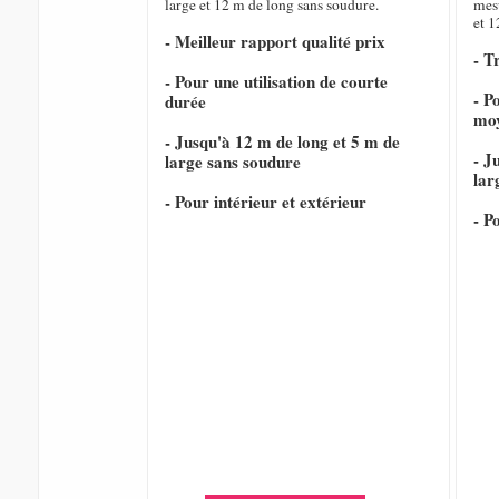
large et 12 m de long sans soudure.
mesu
et 1
- Meilleur rapport qualité prix
- T
- Pour une utilisation de courte
- P
durée
mo
- Jusqu'à 12 m de long et 5 m de
- J
large sans soudure
lar
- Pour intérieur et extérieur
- P