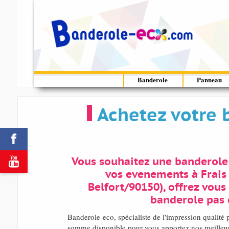
Banderole
Panneau
Achetez votre b


Vous souhaitez une banderole
vos evenements à Frais 
Belfort/90150), offrez vous
banderole pas 
Banderole-eco, spécialiste de l'impression qualit
somme disponible pour vous apportez nos meilleurs 