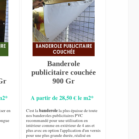
Banderole
publicitaire couchée
Gr
900 Gr
 m2*
A partir de 28,50 € le m2*
banderole
iser en
C'est la
la plus épaisse de toute
nos banderoles publicitaires PVC
longue
recommandé pour une utilisation en
intérieur comme en extérieur de 4 ans et
plus avec en option l'application d'un vernis
pour une plus grande durée, réalisé en