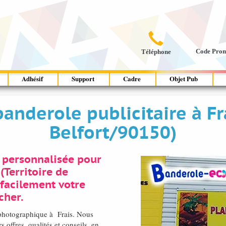

Code Pro
Téléphone
Adhésif
Support
Cadre
Objet Pub
anderole publicitaire à Fra
Belfort/90150)
 personnalisée pour
(Territoire de
 facilement votre
cher.
é photographique à Frais. Nous
offres, qualités et conseils, en