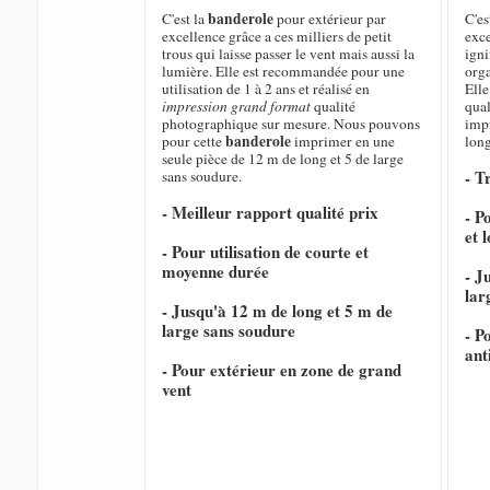
banderole
C'est la
pour extérieur par
C'es
excellence grâce a ces milliers de petit
exce
trous qui laisse passer le vent mais aussi la
igni
lumière. Elle est recommandée pour une
orga
utilisation de 1 à 2 ans et réalisé en
Elle
impression grand format
qualité
qual
photographique sur mesure. Nous pouvons
imp
banderole
pour cette
imprimer en une
long
seule pièce de 12 m de long et 5 de large
- T
sans soudure.
- Meilleur rapport qualité prix
- P
et 
- Pour utilisation de courte et
moyenne durée
- J
lar
- Jusqu'à 12 m de long et 5 m de
large sans soudure
- P
ant
- Pour extérieur en zone de grand
vent