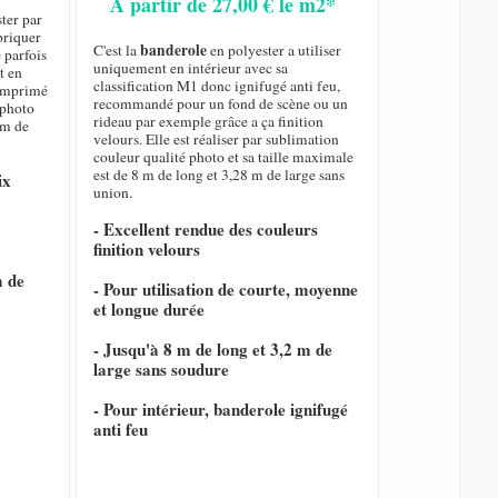
A partir de 27,00 € le m2*
ster par
briquer
banderole
C'est la
en polyester a utiliser
 parfois
uniquement en intérieur avec sa
t en
classification M1 donc ignifugé anti feu,
t imprimé
recommandé pour un fond de scène ou un
 photo
rideau par exemple grâce a ça finition
 m de
velours. Elle est réaliser par sublimation
couleur qualité photo et sa taille maximale
est de 8 m de long et 3,28 m de large sans
ix
union.
- Excellent rendue des couleurs
finition velours
m de
- Pour utilisation de courte, moyenne
et longue durée
- Jusqu'à 8 m de long et 3,2 m de
large sans soudure
- Pour intérieur, banderole ignifugé
anti feu