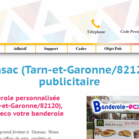

Code Pro
Téléphone
Adhésif
Support
Cadre
Objet Pub
ac (Tarn-et-Garonne/8212
publicitaire
erole personnalisée
n-et-Garonne/82120),
-eco votre banderole
 grand format
à Gensac. Nous
offres de prix, qualités et