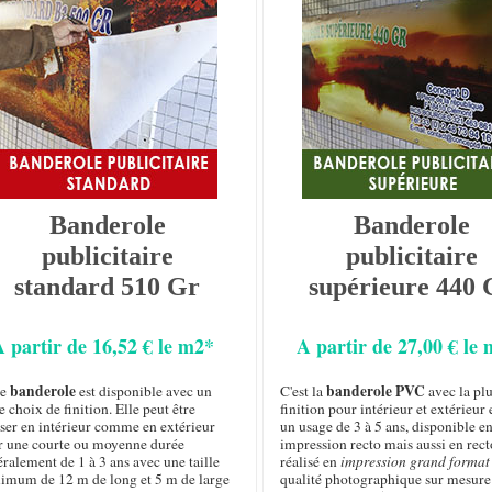
Banderole
Banderole
publicitaire
publicitaire
standard 510 Gr
supérieure 440 
A partir de 16,52 € le m2*
A partir de 27,00 € le
banderole
banderole PVC
te
est disponible avec un
C'est la
avec la plu
e choix de finition. Elle peut être
finition pour intérieur et extérieur 
iser en intérieur comme en extérieur
un usage de 3 à 5 ans, disponible e
r une courte ou moyenne durée
impression recto mais aussi en rect
ralement de 1 à 3 ans avec une taille
réalisé en
impression grand format
imum de 12 m de long et 5 m de large
qualité photographique sur mesure