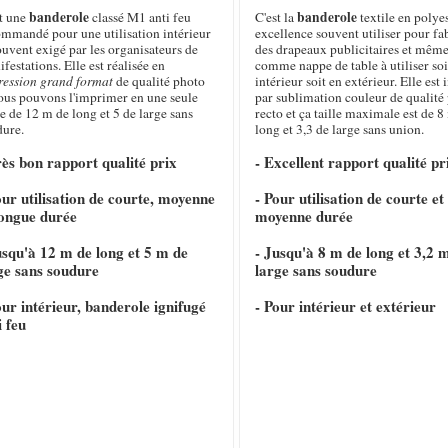
banderole
banderole
st une
classé M1 anti feu
C'est la
textile en polye
ommandé pour une utilisation intérieur
excellence souvent utiliser pour fa
ouvent exigé par les organisateurs de
des drapeaux publicitaires et même
festations. Elle est réalisée en
comme nappe de table à utiliser soi
ression grand format
de qualité photo
intérieur soit en extérieur. Elle es
nous pouvons l'imprimer en une seule
par sublimation couleur de qualité
e de 12 m de long et 5 de large sans
recto et ça taille maximale est de 8
dure.
long et 3,3 de large sans union.
rès bon rapport qualité prix
- Excellent rapport qualité pr
our utilisation de courte, moyenne
- Pour utilisation de courte et
longue durée
moyenne durée
usqu'à 12 m de long et 5 m de
- Jusqu'à 8 m de long et 3,2 
ge sans soudure
large sans soudure
our intérieur, banderole ignifugé
- Pour intérieur et extérieur
i feu