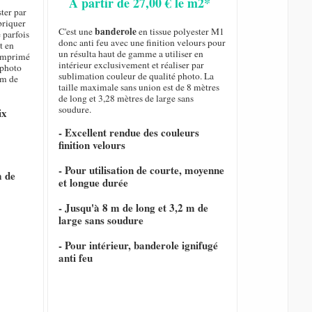
A partir de 27,00 € le m2*
ster par
briquer
banderole
C'est une
en tissue polyester M1
 parfois
donc anti feu avec une finition velours pour
t en
un résulta haut de gamme a utiliser en
t imprimé
intérieur exclusivement et réaliser par
 photo
sublimation couleur de qualité photo. La
 m de
taille maximale sans union est de 8 mètres
de long et 3,28 mètres de large sans
soudure.
ix
- Excellent rendue des couleurs
finition velours
- Pour utilisation de courte, moyenne
m de
et longue durée
- Jusqu'à 8 m de long et 3,2 m de
large sans soudure
- Pour intérieur, banderole ignifugé
anti feu