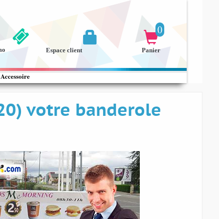
0


mo
Espace client
Panier
Accessoire
0) votre banderole