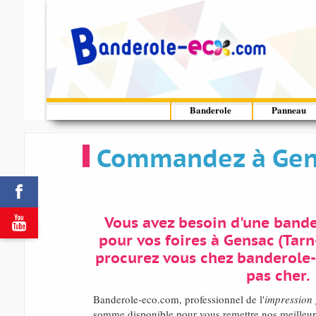
Banderole
Panneau
Commandez à Gens


Vous avez besoin d'une band
pour vos foires à Gensac (Tar
procurez vous chez banderole
pas cher.
Banderole-eco.com, professionnel de l'
impression
somme disponible pour vous remettre nos meilleurs 