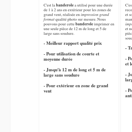
banderole
C'est la
a utilisé pour une durée
C'e
de 1 à 2 ans en extérieur pour les zones de
rec
grand vent, réalisée en
impression grand
et s
format
qualité photo sur mesure. Nous
mani
banderole
pouvons pour cette
imprimer en
imp
une seule pièce de 12 m de long et 5 de
et 
large sans soudure.
pièc
sou
- Meilleur rapport qualité prix
- T
- Pour utilisation de courte et
- P
moyenne durée
et 
- Jusqu'à 12 m de long et 5 m de
- J
large sans soudure
lar
- Pour extérieur en zone de grand
- P
vent
ant