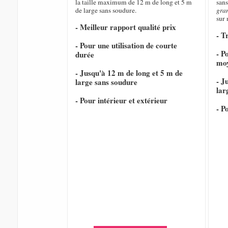
la taille maximum de 12 m de long et 5 m
sans
de large sans soudure.
gra
sur
- Meilleur rapport qualité prix
- T
- Pour une utilisation de courte
- P
durée
mo
- Jusqu'à 12 m de long et 5 m de
- J
large sans soudure
lar
- Pour intérieur et extérieur
- P