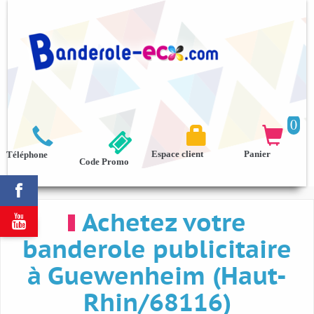
0



Espace client
Panier
Téléphone
Code Promo

Achetez votre

banderole publicitaire
à Guewenheim (Haut-
Rhin/68116)