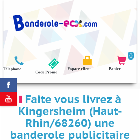
0



Espace client
Panier
Téléphone
Code Promo

Faite vous livrez à

Kingersheim (Haut-
Rhin/68260) une
banderole publicitaire