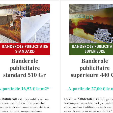
Banderole
Banderole
publicitaire
publicitaire
standard 510 Gr
supérieure 440 
A partir de 16,52 € le m2*
A partir de 27,00 € le
banderole
banderole PVC
te
est disponible avec un
C'est une
qui garan
e choix de finition. Elle peut être
fort impact visuel de part ça qualit
iser en intérieur comme en extérieur
et de couleur à utiliser en intérie
r une courte ou moyenne durée
en extérieur pour un usage de 3 à 5