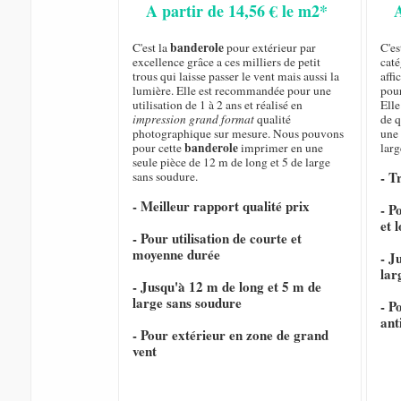
A partir de 14,56 € le m2*
banderole
C'est la
pour extérieur par
C'es
excellence grâce a ces milliers de petit
caté
trous qui laisse passer le vent mais aussi la
affi
lumière. Elle est recommandée pour une
pour
utilisation de 1 à 2 ans et réalisé en
Elle
impression grand format
qualité
de q
photographique sur mesure. Nous pouvons
une 
banderole
pour cette
imprimer en une
larg
seule pièce de 12 m de long et 5 de large
- T
sans soudure.
- Meilleur rapport qualité prix
- P
et 
- Pour utilisation de courte et
moyenne durée
- J
lar
- Jusqu'à 12 m de long et 5 m de
large sans soudure
- P
ant
- Pour extérieur en zone de grand
vent