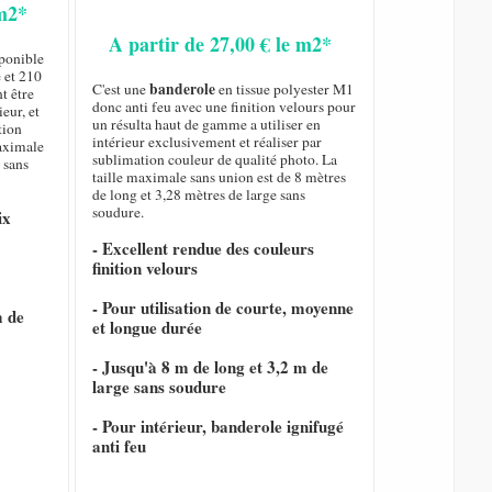
 m2*
A partir de 27,00 € le m2*
sponible
 et 210
banderole
C'est une
en tissue polyester M1
t être
donc anti feu avec une finition velours pour
eur, et
un résulta haut de gamme a utiliser en
tion
intérieur exclusivement et réaliser par
maximale
sublimation couleur de qualité photo. La
 sans
taille maximale sans union est de 8 mètres
de long et 3,28 mètres de large sans
soudure.
ix
- Excellent rendue des couleurs
finition velours
- Pour utilisation de courte, moyenne
m de
et longue durée
- Jusqu'à 8 m de long et 3,2 m de
large sans soudure
- Pour intérieur, banderole ignifugé
anti feu