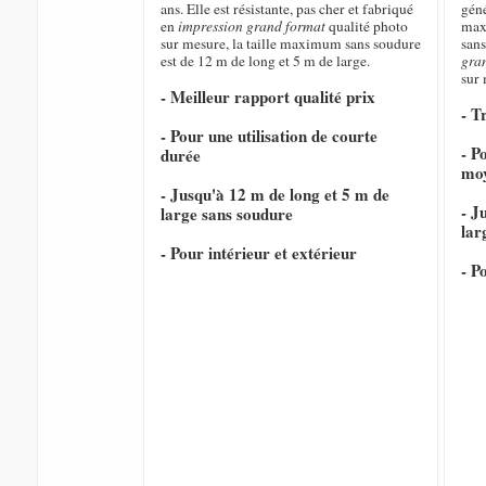
ans. Elle est résistante, pas cher et fabriqué
géné
en
impression grand format
qualité photo
max
sur mesure, la taille maximum sans soudure
sans
est de 12 m de long et 5 m de large.
gra
sur
- Meilleur rapport qualité prix
- T
- Pour une utilisation de courte
- P
durée
mo
- Jusqu'à 12 m de long et 5 m de
- J
large sans soudure
lar
- Pour intérieur et extérieur
- P