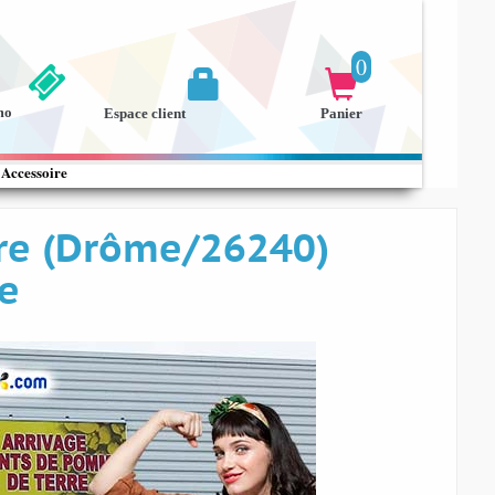
0


mo
Espace client
Panier
Accessoire
re (Drôme/26240)
re