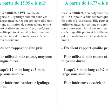
A partir de 15,95 € le m2*
A partir de 16,77 € le
banderole PVC
banderole
t la
souple de
C'est la
en polyester di
gorie M1 ignifugé anti feu pour vos
en 115 Gr pour la plus économique
chages intérieur et qui convient très bien
Gr pour la plus épaisse. Elle peuven
 une utilisation de courte a long terme.
utilisé en intérieur comme en extéri
 est réalisée en
impression grand format
toute deux sont réalisé par sublima
ualité photo et peut être imprimer en
couleur qualité photo et la taille 
seule pièce de 12 m de long et 5 de
est de 8 m de long et 3,3 m de large
e sans soudure.
union.
rès bon rapport qualité prix
- Excellent rapport qualité pr
our utilisation de courte, moyenne
- Pour utilisation de courte et
longue durée
moyenne durée
usqu'à 12 m de long et 5 m de
- Jusqu'à 8 m de long et 3,2 
ge sans soudure
large sans soudure
our intérieur, banderole ignifugé
- Pour intérieur et extérieur
i feu