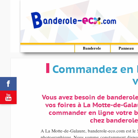
Banderole
Panneau
Commandez en l
v


Vous avez besoin de banderol
vos foires à La Motte-de-Gal
commander en ligne votre b
chez banderole
A La Motte-de-Galaure, banderole-eco.com est le S
photographique. Nous somme constamment disponi