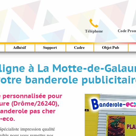

Code Pro
Téléphone
Adhésif
Support
Cadre
Objet Pub
igne à La Motte-de-Galau
otre banderole publicitai
e personnalisée pour
aure (Drôme/26240),
anderole pas cher
-eco.
pécialiste impression qualité
ble pour vous remettre nos