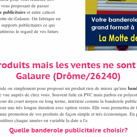
en vous proposant de passer
 publicitaire
et autre calicot
Motte-de-Galaure. On fabrique en
supports publicitaires ce qui
attireras le regard de vos futurs
oduits mais les ventes ne sont
Galaure (Drôme/26240)
band
onde ou simplement pour proposer un produit rien de mieux qu'une
re vue auprès de chez vous. Souvent faite en PVC mais parfois en polyes
 pour du court moyen ou long terme, intérieur comme la banderole publici
ur une très longue duration avec option vernis. Elle vous permettra de f
ne promotion de vos produits de façon simple et trés économique. En plus
tiliser chaque années en variable la date a l'a
Quelle banderole publicitaire choisir?