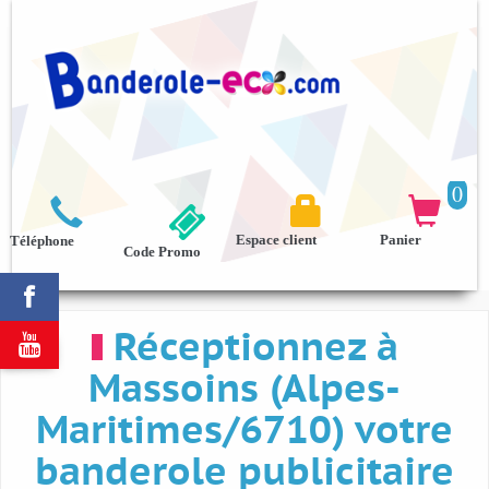
0



Espace client
Panier
Téléphone
Code Promo

Réceptionnez à

Massoins (Alpes-
Maritimes/6710) votre
banderole publicitaire