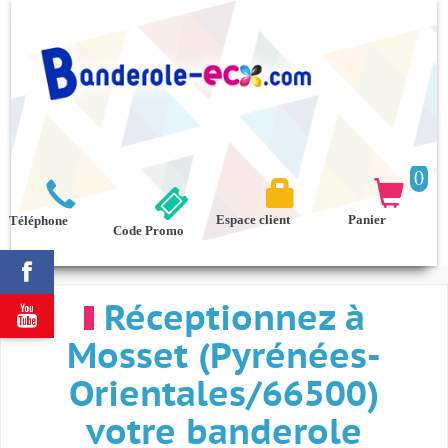
0



Espace client
Panier
Téléphone
Code Promo

Réceptionnez à

Mosset (Pyrénées-
Orientales/66500)
votre banderole