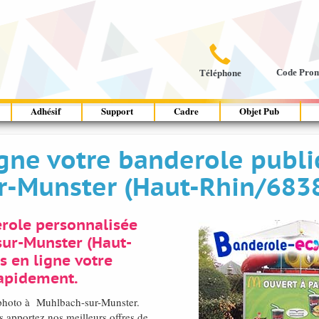

Code Pro
Téléphone
Adhésif
Support
Cadre
Objet Pub
ne votre banderole public
r-Munster (Haut-Rhin/683
erole personnalisée
sur-Munster (Haut-
s en ligne votre
rapidement.
é photo à Muhlbach-sur-Munster.
apportez nos meilleurs offres de