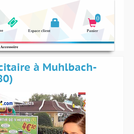
0


mo
Espace client
Panier
Accessoire
itaire à Muhlbach-
80)