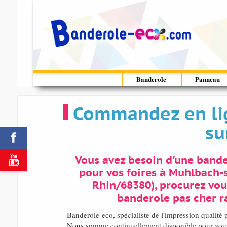
Banderole
Panneau
Commandez en lig
su


Vous avez besoin d'une band
pour vos foires à Muhlbach-
Rhin/68380), procurez vou
banderole pas cher 
Banderole-eco, spécialiste de l'impression qualit
Nous somme continuellement disponible pour vous 