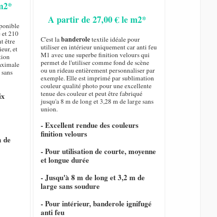
 m2*
A partir de 27,00 € le m2*
sponible
 et 210
banderole
C'est la
textile idéale pour
t être
utiliser en intérieur uniquement car anti feu
eur, et
M1 avec une superbe finition velours qui
tion
permet de l'utiliser comme fond de scène
maximale
ou un rideau entièrement personnaliser par
 sans
exemple. Elle est imprimé par sublimation
couleur qualité photo pour une excellente
tenue des couleur et peut être fabriqué
ix
jusqu'a 8 m de long et 3,28 m de large sans
union.
- Excellent rendue des couleurs
finition velours
m de
- Pour utilisation de courte, moyenne
et longue durée
- Jusqu'à 8 m de long et 3,2 m de
large sans soudure
- Pour intérieur, banderole ignifugé
anti feu