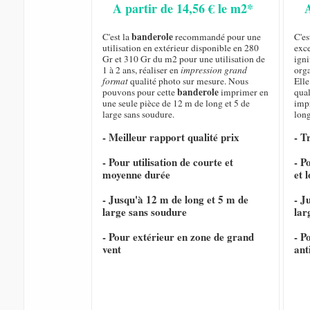
A partir de 14,56 € le m2*
banderole
C'est la
recommandé pour une
C'es
utilisation en extérieur disponible en 280
exce
Gr et 310 Gr du m2 pour une utilisation de
igni
1 à 2 ans, réaliser en
impression grand
orga
format
qualité photo sur mesure. Nous
Elle
banderole
pouvons pour cette
imprimer en
qual
une seule pièce de 12 m de long et 5 de
imp
large sans soudure.
long
- Meilleur rapport qualité prix
- T
- Pour utilisation de courte et
- P
moyenne durée
et 
- Jusqu'à 12 m de long et 5 m de
- J
large sans soudure
lar
- Pour extérieur en zone de grand
- P
vent
ant