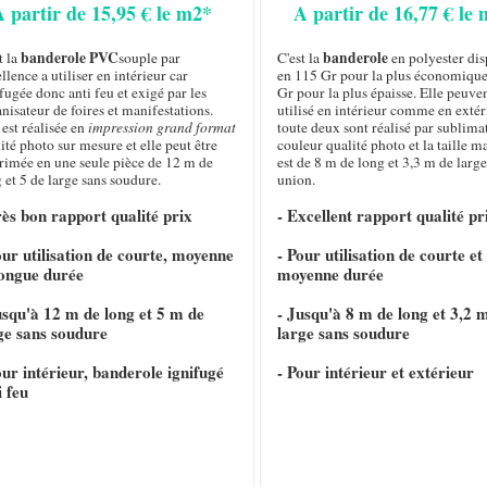
A partir de 15,95 € le m2*
A partir de 16,77 € le
banderole PVC
banderole
t la
souple par
C'est la
en polyester di
llence a utiliser en intérieur car
en 115 Gr pour la plus économique
fugée donc anti feu et exigé par les
Gr pour la plus épaisse. Elle peuven
nisateur de foires et manifestations.
utilisé en intérieur comme en extéri
 est réalisée en
impression grand format
toute deux sont réalisé par sublima
ité photo sur mesure et elle peut être
couleur qualité photo et la taille 
rimée en une seule pièce de 12 m de
est de 8 m de long et 3,3 m de large
 et 5 de large sans soudure.
union.
rès bon rapport qualité prix
- Excellent rapport qualité pr
our utilisation de courte, moyenne
- Pour utilisation de courte et
longue durée
moyenne durée
usqu'à 12 m de long et 5 m de
- Jusqu'à 8 m de long et 3,2 
ge sans soudure
large sans soudure
our intérieur, banderole ignifugé
- Pour intérieur et extérieur
i feu