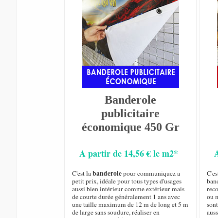
Banderole
publicitaire
économique 450 Gr
A partir de 14,56 € le m2*
banderole
C'est la
pour communiquez a
C'es
petit prix, idéale pour tous types d'usages
ban
aussi bien intérieur comme extérieur mais
rec
de courte durée généralement 1 ans avec
ou m
une taille maximum de 12 m de long et 5 m
sont
de large sans soudure, réaliser en
auss