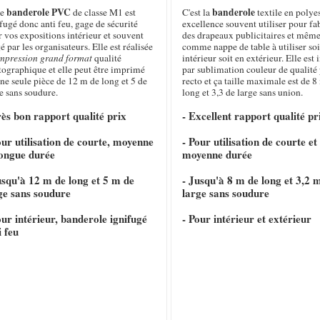
banderole PVC
banderole
te
de classe M1 est
C'est la
textile en polye
fugé donc anti feu, gage de sécurité
excellence souvent utiliser pour fa
 vos expositions intérieur et souvent
des drapeaux publicitaires et même
é par les organisateurs. Elle est réalisée
comme nappe de table à utiliser soi
mpression grand format
qualité
intérieur soit en extérieur. Elle es
tographique et elle peut être imprimé
par sublimation couleur de qualité
ne seule pièce de 12 m de long et 5 de
recto et ça taille maximale est de 8
e sans soudure.
long et 3,3 de large sans union.
rès bon rapport qualité prix
- Excellent rapport qualité pr
our utilisation de courte, moyenne
- Pour utilisation de courte et
longue durée
moyenne durée
usqu'à 12 m de long et 5 m de
- Jusqu'à 8 m de long et 3,2 
ge sans soudure
large sans soudure
our intérieur, banderole ignifugé
- Pour intérieur et extérieur
i feu