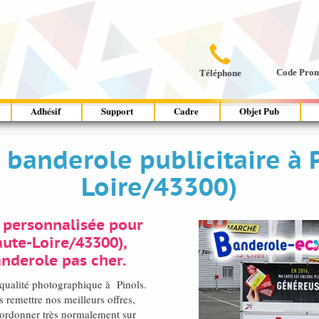

Code Pro
Téléphone
Adhésif
Support
Cadre
Objet Pub
banderole publicitaire à 
Loire/43300)
 personnalisée pour
ute-Loire/43300),
nderole pas cher.
qualité photographique à Pinols.
remettre nos meilleurs offres,
'ordonner très normalement sur