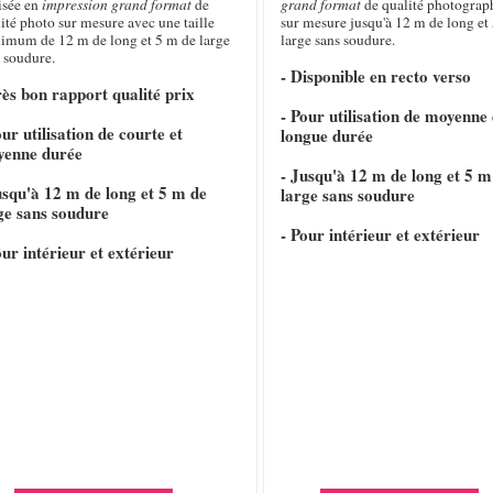
isée en
impression grand format
de
grand format
de qualité photograp
ité photo sur mesure avec une taille
sur mesure jusqu'à 12 m de long et 
imum de 12 m de long et 5 m de large
large sans soudure.
 soudure.
- Disponible en recto verso
rès bon rapport qualité prix
- Pour utilisation de moyenne 
our utilisation de courte et
longue durée
yenne durée
- Jusqu'à 12 m de long et 5 m
usqu'à 12 m de long et 5 m de
large sans soudure
ge sans soudure
- Pour intérieur et extérieur
our intérieur et extérieur