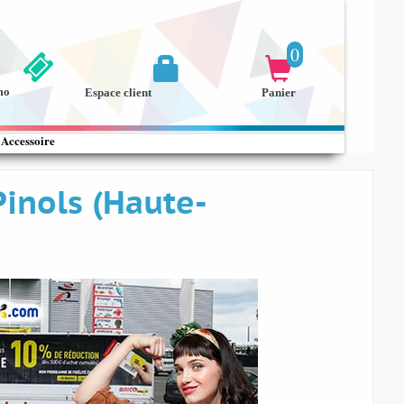
0


mo
Espace client
Panier
Accessoire
Pinols (Haute-