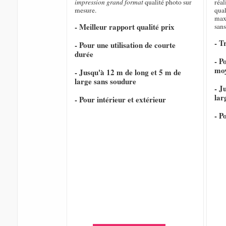
impression grand format
qualité photo sur
réal
mesure.
qual
max
- Meilleur rapport qualité prix
sans
- T
- Pour une utilisation de courte
durée
- P
mo
- Jusqu'à 12 m de long et 5 m de
large sans soudure
- J
lar
- Pour intérieur et extérieur
- P