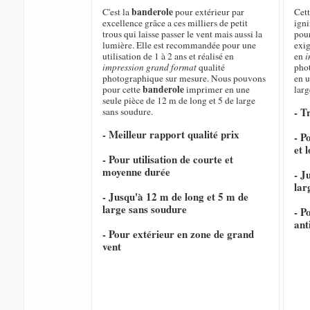
banderole
C'est la
pour extérieur par
Cet
excellence grâce a ces milliers de petit
igni
trous qui laisse passer le vent mais aussi la
pour
lumière. Elle est recommandée pour une
exig
utilisation de 1 à 2 ans et réalisé en
en
i
impression grand format
qualité
pho
photographique sur mesure. Nous pouvons
en u
banderole
pour cette
imprimer en une
larg
seule pièce de 12 m de long et 5 de large
- T
sans soudure.
- Meilleur rapport qualité prix
- P
et 
- Pour utilisation de courte et
moyenne durée
- J
lar
- Jusqu'à 12 m de long et 5 m de
large sans soudure
- P
ant
- Pour extérieur en zone de grand
vent