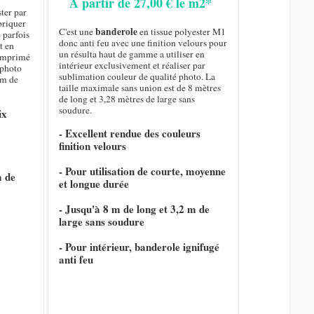
A partir de 27,00 € le m2*
ster par
briquer
banderole
C'est une
en tissue polyester M1
 parfois
donc anti feu avec une finition velours pour
t en
un résulta haut de gamme a utiliser en
t imprimé
intérieur exclusivement et réaliser par
 photo
sublimation couleur de qualité photo. La
 m de
taille maximale sans union est de 8 mètres
de long et 3,28 mètres de large sans
soudure.
ix
- Excellent rendue des couleurs
finition velours
- Pour utilisation de courte, moyenne
m de
et longue durée
- Jusqu'à 8 m de long et 3,2 m de
large sans soudure
- Pour intérieur, banderole ignifugé
anti feu