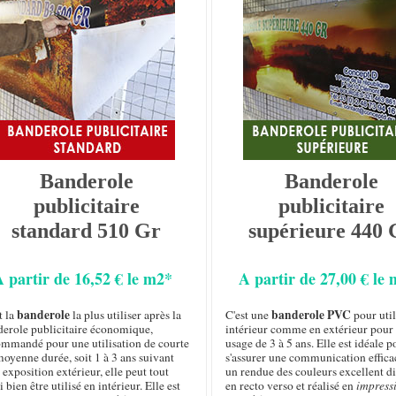
Banderole
Banderole
publicitaire
publicitaire
standard 510 Gr
supérieure 440 
A partir de 16,52 € le m2*
A partir de 27,00 € le
banderole
banderole PVC
t la
la plus utiliser après la
C'est une
pour util
derole publicitaire économique,
intérieur comme en extérieur pour
ommandé pour une utilisation de courte
usage de 3 à 5 ans. Elle est idéale p
oyenne durée, soit 1 à 3 ans suivant
s'assurer une communication effica
 exposition extérieur, elle peut tout
un rendue des couleurs excellent d
i bien être utilisé en intérieur. Elle est
en recto verso et réalisé en
impress