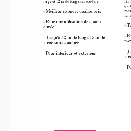
large et 12 m de long sans soudure.
réal
qual
- Meilleur rapport qualité prix
max
sans
- Pour une utilisation de courte
- T
durée
- P
- Jusqu'à 12 m de long et 5 m de
mo
large sans soudure
- J
- Pour intérieur et extérieur
lar
- P