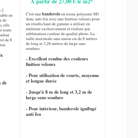
A partir de 27,00 € le m2*
n 2
banderole
C'est une
en tissue polyester M1
sable en
donc anti feu avec une finition velours pour
e de
un résulta haut de gamme a utiliser en
, elle
intérieur exclusivement et réaliser par
nt toute
sublimation couleur de qualité photo. La
ouleur
taille maximale sans union est de 8 mètres
est de 8
de long et 3,28 mètres de large sans
ion.
soudure.
ix
- Excellent rendue des couleurs
finition velours
- Pour utilisation de courte, moyenne
et longue durée
m de
- Jusqu'à 8 m de long et 3,2 m de
large sans soudure
- Pour intérieur, banderole ignifugé
anti feu