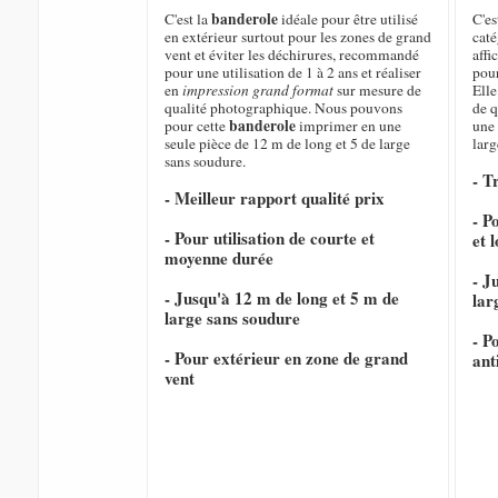
banderole
C'est la
idéale pour être utilisé
C'es
en extérieur surtout pour les zones de grand
caté
vent et éviter les déchirures, recommandé
affi
pour une utilisation de 1 à 2 ans et réaliser
pour
en
impression grand format
sur mesure de
Elle
qualité photographique. Nous pouvons
de q
banderole
pour cette
imprimer en une
une 
seule pièce de 12 m de long et 5 de large
larg
sans soudure.
- T
- Meilleur rapport qualité prix
- P
- Pour utilisation de courte et
et 
moyenne durée
- J
- Jusqu'à 12 m de long et 5 m de
lar
large sans soudure
- P
- Pour extérieur en zone de grand
ant
vent