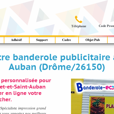

Code Pro
Téléphone
Adhésif
Support
Cadre
Objet Pub
tre banderole publicitaire 
Auban (Drôme/26150)
 personnalisée pour
et-et-Saint-Auban
 en ligne votre
cher.
 Spécialiste
impression grand
 vous apportez nos meilleurs