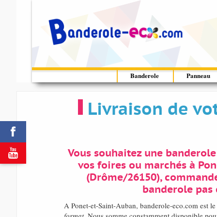
Banderole
Panneau
Livraison de vo


Vous souhaitez une banderole
vos foires ou marchés à Pon
(Drôme/26150), commander
banderole pas 
A Ponet-et-Saint-Auban, banderole-eco.com est le
format
. Nous somme constamment disponible pour