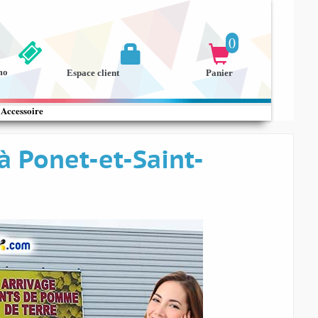
0


mo
Espace client
Panier
Accessoire
à Ponet-et-Saint-