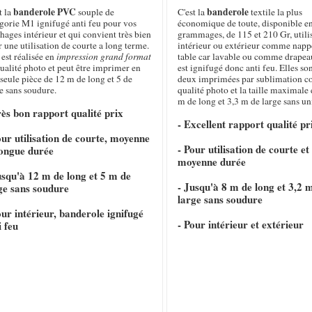
banderole PVC
banderole
t la
souple de
C'est la
textile la plus
gorie M1 ignifugé anti feu pour vos
économique de toute, disponible e
chages intérieur et qui convient très bien
grammages, de 115 et 210 Gr, utili
 une utilisation de courte a long terme.
intérieur ou extérieur comme napp
 est réalisée en
impression grand format
table car lavable ou comme drapeau
ualité photo et peut être imprimer en
est ignifugé donc anti feu. Elles so
seule pièce de 12 m de long et 5 de
deux imprimées par sublimation c
e sans soudure.
qualité photo et la taille maximale 
m de long et 3,3 m de large sans un
rès bon rapport qualité prix
- Excellent rapport qualité pr
our utilisation de courte, moyenne
- Pour utilisation de courte et
longue durée
moyenne durée
usqu'à 12 m de long et 5 m de
- Jusqu'à 8 m de long et 3,2 
ge sans soudure
large sans soudure
our intérieur, banderole ignifugé
- Pour intérieur et extérieur
i feu