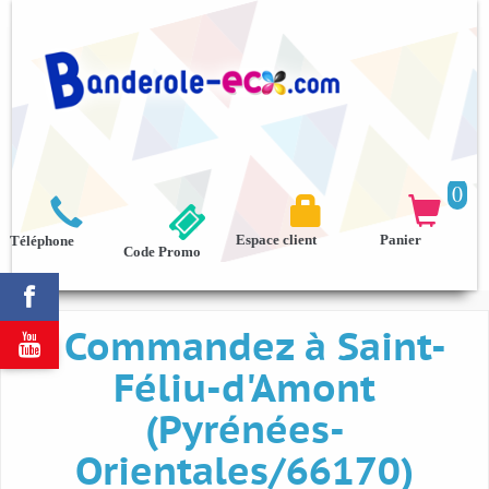
0



Espace client
Panier
Téléphone
Code Promo

Commandez à Saint-

Féliu-d'Amont
(Pyrénées-
Orientales/66170)