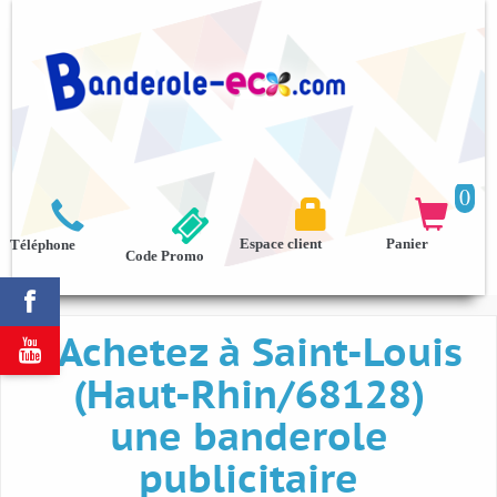
0



Espace client
Panier
Téléphone
Code Promo

Achetez à Saint-Louis

(Haut-Rhin/68128)
une banderole
publicitaire