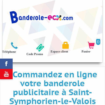
0



Espace client
Panier
Téléphone
Code Promo

Commandez en ligne

votre banderole
publicitaire à Saint-
Symphorien-le-Valois