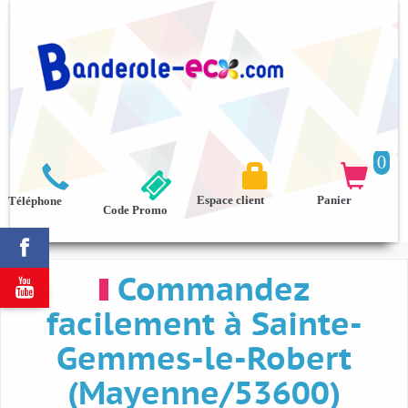
0



Espace client
Panier
Téléphone
Code Promo

Commandez

facilement à Sainte-
Gemmes-le-Robert
(Mayenne/53600)