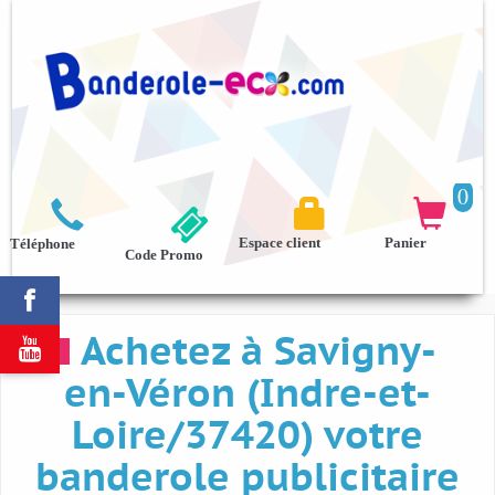
0



Espace client
Panier
Téléphone
Code Promo

Achetez à Savigny-

en-Véron (Indre-et-
Loire/37420) votre
banderole publicitaire