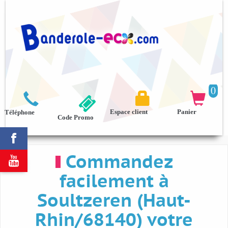
0



Espace client
Panier
Téléphone
Code Promo

Commandez

facilement à
Soultzeren (Haut-
Rhin/68140) votre