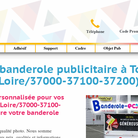

Code Pro
Téléphone
Adhésif
Support
Cadre
Objet Pub
banderole publicitaire à T
Loire/37000-37100-37200
rsonnalisée pour vos
-Loire/37000-37100-
re votre banderole
n qualité photo. Nous somme
s prix, qualités et informations,