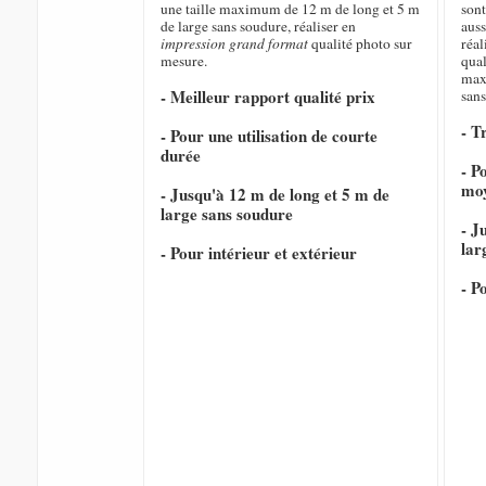
une taille maximum de 12 m de long et 5 m
sont
de large sans soudure, réaliser en
auss
impression grand format
qualité photo sur
réal
mesure.
qual
max
- Meilleur rapport qualité prix
sans
- T
- Pour une utilisation de courte
durée
- P
mo
- Jusqu'à 12 m de long et 5 m de
large sans soudure
- J
lar
- Pour intérieur et extérieur
- P