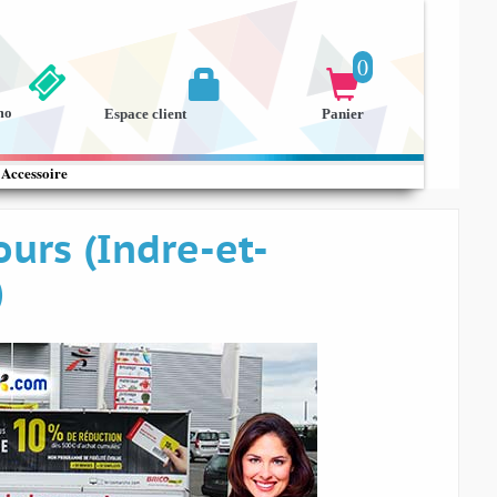
0


mo
Espace client
Panier
Accessoire
ours (Indre-et-
)