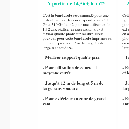
A partir de 14,56 € le m2*
banderole
C'est la
recommandé pour une
Cet
utilisation en extérieur disponible en 280
igni
Gr et 310 Gr du m2 pour une utilisation de
pour
1 à 2 ans, réaliser en
impression grand
exig
format
qualité photo sur mesure. Nous
en
i
banderole
pouvons pour cette
imprimer en
pho
une seule pièce de 12 m de long et 5 de
en u
large sans soudure.
larg
- Meilleur rapport qualité prix
- T
- Pour utilisation de courte et
- P
moyenne durée
et 
- Jusqu'à 12 m de long et 5 m de
- J
large sans soudure
lar
- Pour extérieur en zone de grand
- P
vent
ant