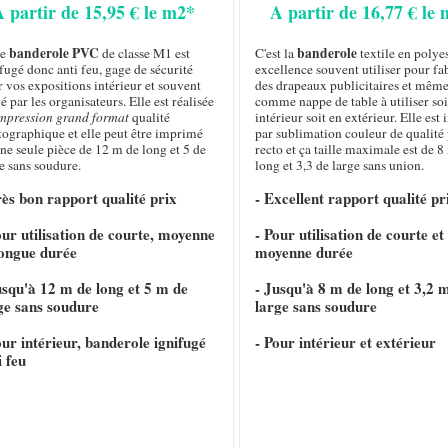
A partir de 15,95 € le m2*
A partir de 16,77 € le
banderole PVC
banderole
te
de classe M1 est
C'est la
textile en polye
fugé donc anti feu, gage de sécurité
excellence souvent utiliser pour fa
 vos expositions intérieur et souvent
des drapeaux publicitaires et même
é par les organisateurs. Elle est réalisée
comme nappe de table à utiliser soi
mpression grand format
qualité
intérieur soit en extérieur. Elle es
tographique et elle peut être imprimé
par sublimation couleur de qualité
ne seule pièce de 12 m de long et 5 de
recto et ça taille maximale est de 8
e sans soudure.
long et 3,3 de large sans union.
rès bon rapport qualité prix
- Excellent rapport qualité pr
our utilisation de courte, moyenne
- Pour utilisation de courte et
longue durée
moyenne durée
usqu'à 12 m de long et 5 m de
- Jusqu'à 8 m de long et 3,2 
ge sans soudure
large sans soudure
our intérieur, banderole ignifugé
- Pour intérieur et extérieur
i feu