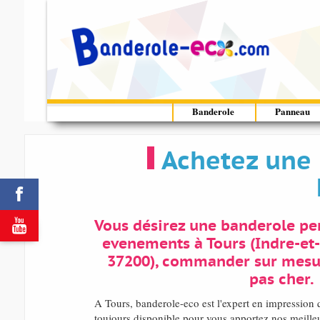
Banderole
Panneau
Achetez une 


Vous désirez une banderole pe
evenements à Tours (Indre-et
37200), commander sur mesu
pas cher.
A Tours, banderole-eco est l'expert en impressio
toujours disponible pour vous apportez nos meilleur