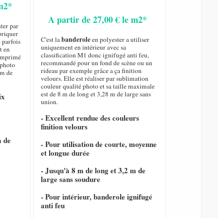
 m2*
A partir de 27,00 € le m2*
ster par
briquer
banderole
C'est la
en polyester a utiliser
 parfois
uniquement en intérieur avec sa
t en
classification M1 donc ignifugé anti feu,
t imprimé
recommandé pour un fond de scène ou un
 photo
rideau par exemple grâce a ça finition
 m de
velours. Elle est réaliser par sublimation
couleur qualité photo et sa taille maximale
est de 8 m de long et 3,28 m de large sans
ix
union.
- Excellent rendue des couleurs
finition velours
m de
- Pour utilisation de courte, moyenne
et longue durée
- Jusqu'à 8 m de long et 3,2 m de
large sans soudure
- Pour intérieur, banderole ignifugé
anti feu