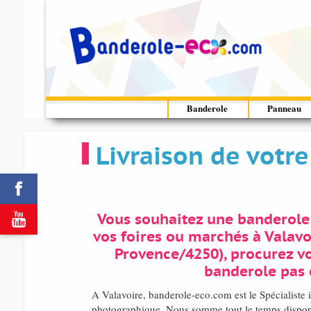
Banderole
Panneau
Livraison de votre


Vous souhaitez une banderole
vos foires ou marchés à Valavo
Provence/4250), procurez vo
banderole pas 
A Valavoire, banderole-eco.com est le Spécialiste 
photographique. Nous somme tout le temps dispon