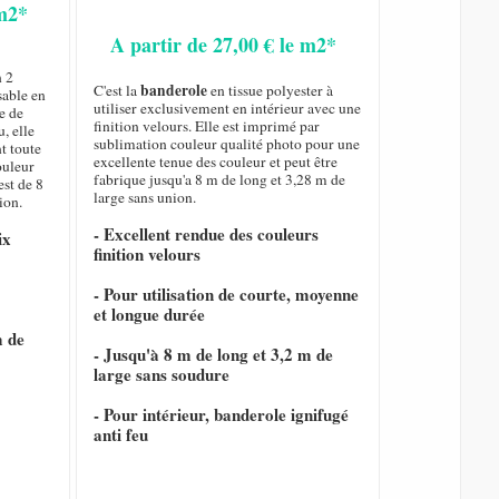
 m2*
A partir de 27,00 € le m2*
n 2
banderole
C'est la
en tissue polyester à
sable en
utiliser exclusivement en intérieur avec une
e de
finition velours. Elle est imprimé par
, elle
sublimation couleur qualité photo pour une
nt toute
excellente tenue des couleur et peut être
ouleur
fabrique jusqu'a 8 m de long et 3,28 m de
est de 8
large sans union.
ion.
- Excellent rendue des couleurs
ix
finition velours
- Pour utilisation de courte, moyenne
et longue durée
m de
- Jusqu'à 8 m de long et 3,2 m de
large sans soudure
- Pour intérieur, banderole ignifugé
anti feu