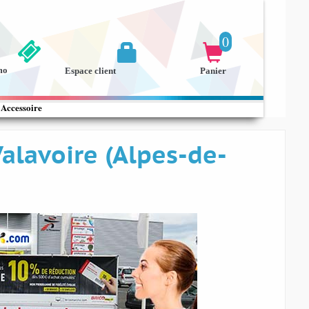
0


mo
Espace client
Panier
Accessoire
Valavoire (Alpes-de-