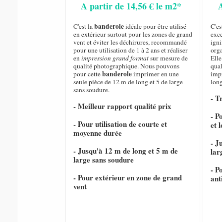
A partir de 14,56 € le m2*
banderole
C'est la
idéale pour être utilisé
C'es
en extérieur surtout pour les zones de grand
exce
vent et éviter les déchirures, recommandé
igni
pour une utilisation de 1 à 2 ans et réaliser
orga
en
impression grand format
sur mesure de
Elle
qualité photographique. Nous pouvons
qual
banderole
pour cette
imprimer en une
imp
seule pièce de 12 m de long et 5 de large
long
sans soudure.
- T
- Meilleur rapport qualité prix
- P
- Pour utilisation de courte et
et 
moyenne durée
- J
- Jusqu'à 12 m de long et 5 m de
lar
large sans soudure
- P
- Pour extérieur en zone de grand
ant
vent