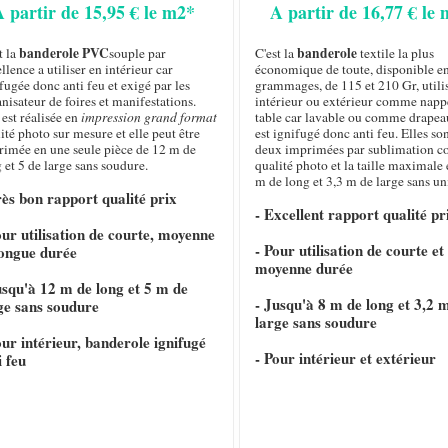
A partir de 15,95 € le m2*
A partir de 16,77 € le
banderole PVC
banderole
t la
souple par
C'est la
textile la plus
llence a utiliser en intérieur car
économique de toute, disponible e
fugée donc anti feu et exigé par les
grammages, de 115 et 210 Gr, utili
nisateur de foires et manifestations.
intérieur ou extérieur comme napp
 est réalisée en
impression grand format
table car lavable ou comme drapeau
ité photo sur mesure et elle peut être
est ignifugé donc anti feu. Elles so
rimée en une seule pièce de 12 m de
deux imprimées par sublimation c
 et 5 de large sans soudure.
qualité photo et la taille maximale 
m de long et 3,3 m de large sans un
rès bon rapport qualité prix
- Excellent rapport qualité pr
our utilisation de courte, moyenne
- Pour utilisation de courte et
longue durée
moyenne durée
usqu'à 12 m de long et 5 m de
- Jusqu'à 8 m de long et 3,2 
ge sans soudure
large sans soudure
our intérieur, banderole ignifugé
- Pour intérieur et extérieur
i feu