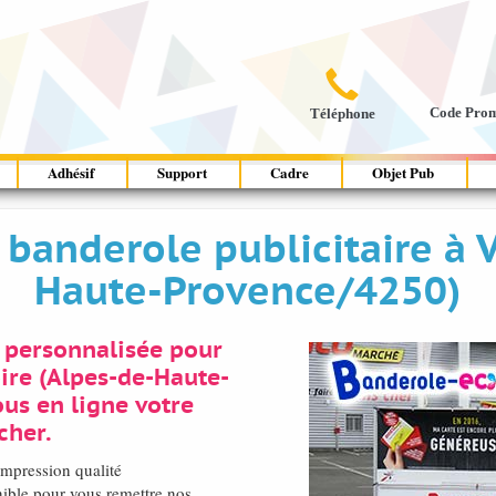

Code Pro
Téléphone
Adhésif
Support
Cadre
Objet Pub
 banderole publicitaire à 
Haute-Provence/4250)
 personnalisée pour
ire (Alpes-de-Haute-
us en ligne votre
cher.
impression qualité
ible pour vous remettre nos