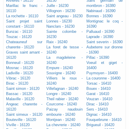
Rivieres - 16110
16230
Saint germain de
Marillac le franc -
Juille - 16230
montbron - 16380
16110
Villognon - 16230
Nabinaud - 16390
La rochette - 16110
Saint angeau - 16230
Bonnes - 16390
Saint projet saint
Lonnes - 16230
Montignac le coq -
constant - 16110
Nanclars - 16230
16390
Bunzac - 16110
Sainte colombe -
Palluaud - 16390
Touzac - 16120
16230
Laprade - 16390
Chateauneuf sur
Raix - 16240
Saint severin - 16390
charente - 16120
La foret de tesse -
Aubeterre sur dronne
Graves saint amant -
16240
- 16390
16120
La magdeleine -
Pillac - 16390
Bonneuil - 16120
16240
Voeuil et giget -
Mosnac - 16120
Empure - 16240
16400
Ladiville - 16120
Souvigne - 16240
Puymoyen - 16400
Vibrac - 16120
Villiers le roux -
La couronne - 16400
Birac - 16120
16240
Torsac - 16410
Saint simon - 16120
Villefagnan - 16240
Bouex - 16410
Bassac - 16120
Longre - 16240
Garat - 16410
Malaville - 16120
Theil rabier - 16240
Vouzan - 16410
Angeac charente -
Courcome - 16240
Dirac - 16410
16120
Paizay naudouin
Sers - 16410
Saint simeux - 16120
embourie - 16240
Dignac - 16410
Bouteville - 16120
Montjean - 16240
Fouquebrune - 16410
Viville - 16120
La chevrerie - 16240
Brigueuil - 16420