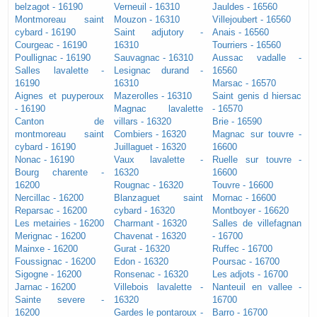
belzagot - 16190
Verneuil - 16310
Jauldes - 16560
Montmoreau saint
Mouzon - 16310
Villejoubert - 16560
cybard - 16190
Saint adjutory -
Anais - 16560
Courgeac - 16190
16310
Tourriers - 16560
Poullignac - 16190
Sauvagnac - 16310
Aussac vadalle -
Salles lavalette -
Lesignac durand -
16560
16190
16310
Marsac - 16570
Aignes et puyperoux
Mazerolles - 16310
Saint genis d hiersac
- 16190
Magnac lavalette
- 16570
Canton de
villars - 16320
Brie - 16590
montmoreau saint
Combiers - 16320
Magnac sur touvre -
cybard - 16190
Juillaguet - 16320
16600
Nonac - 16190
Vaux lavalette -
Ruelle sur touvre -
Bourg charente -
16320
16600
16200
Rougnac - 16320
Touvre - 16600
Nercillac - 16200
Blanzaguet saint
Mornac - 16600
Reparsac - 16200
cybard - 16320
Montboyer - 16620
Les metairies - 16200
Charmant - 16320
Salles de villefagnan
Merignac - 16200
Chavenat - 16320
- 16700
Mainxe - 16200
Gurat - 16320
Ruffec - 16700
Foussignac - 16200
Edon - 16320
Poursac - 16700
Sigogne - 16200
Ronsenac - 16320
Les adjots - 16700
Jarnac - 16200
Villebois lavalette -
Nanteuil en vallee -
Sainte severe -
16320
16700
16200
Gardes le pontaroux -
Barro - 16700