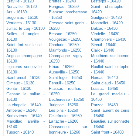
Eraville - 16120
Brettes - 16240
Lesterps - 16420
Nonaville - 16120
Perignac - 16250
Saint christophe -
Ars - 16130
Blanzac porcheresse
16420
Segonzac - 16130
- 16250
Saulgond - 16420
Verrieres - 16130
Cressac saint genis -
Montrollet - 16420
Juillac le coq - 16130
16250
Balzac - 16430
Salles d angles -
Bessac - 16250
Vindelle - 16430
16130
Voulgezac - 16250
Champniers - 16430
Saint fort sur le ne -
Chadurie - 16250
Sireuil - 16440
16130
Mainfonds - 16250
Claix - 16440
Angeac champagne -
Champagne vigny -
Mouthiers sur boeme
16130
16250
- 16440
Lignieres sonneville -
Etriac - 16250
Roullet saint estephe
16130
Aubeville - 16250
- 16440
Saint preuil - 16130
Saint leger - 16250
Nersac - 16440
Gimeux - 16130
Pereuil - 16250
Saint claud - 16450
Gente - 16130
Plassac rouffiac -
Lussac - 16450
Gensac la pallue -
16250
Le grand madieu -
16130
Becheresse - 16250
16450
La chapelle - 16140
Jurignac - 16250
Parzac - 16450
Amberac - 16140
Les pins - 16260
Saint laurent de ceris
Barbezieres - 16140
Cellefrouin - 16260
- 16450
Marcillac lanville -
La tache - 16260
Beaulieu sur sonnette
16140
Chasseneuil sur
- 16450
Tusson - 16140
bonnieure - 16260
Saint front - 16460