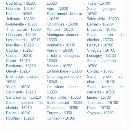
Courbillac - 16200
16320
Tuzie - 16700
Houlette - 16200
Vars - 16330
Saint georges -
Fleurac - 16200
Saint amant de boixe
16700
Julienne - 16200
- 16330
Taize aizie - 16700
Gondeville - 16200
Coulonges - 16330
Bernac - 16700
Triac lautrait - 16200
Xambes - 16330
Bioussac - 16700
Chassors - 16200
Montignac charente -
Saint martin du
Les essards - 16210
16330
clocher - 16700
Medillac - 16210
Vouharte - 16330
La faye - 16700
Courlac - 16210
Vervant - 16330
Villegats - 16700
Chalais - 16210
L isle d espagnac -
Londigny - 16700
Curac - 16210
16340
Saint gourson -
Bardenac - 16210
Benest - 16350
16700
Orival - 16210
Le bouchage - 16350
Condac - 16700
Brie sous chalais -
Champagne mouton -
Saint yrieix sur
16210
16350
charente - 16710
Yviers - 16210
Le vieux cerier -
Saint meme les
Saint avit - 16210
16350
carrieres - 16720
Saint romain - 16210
Vieux ruffec - 16350
Linars - 16730
Saint quentin de
Saint coutant - 16350
Trois palis - 16730
chalais - 16210
Chassiecq - 16350
Fleac - 16730
Bellon - 16210
Turgon - 16350
Soyaux - 16800
Rouffiac - 16210
Condeon - 16360