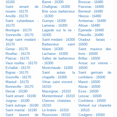
16160
Barret - 16300
Brossac - 16480
Saint amant de
Challignac - 16300
Passirac - 16480
nouere - 16170
Brie sous barbezieux
Berneuil - 16480
Anville - 16170
- 16300
Hiesse - 16490
Saint cybardeaux -
Guimps - 16300
Ambernac - 16490
16170
Lamerac - 16300
Alloue - 16490
Montigne - 16170
Lagarde sur le ne -
Epenede - 16490
Sonneville - 16170
16300
Pleuville - 16490
Auge saint medard -
Saint medard - 16300
Oradour fanais -
16170
Barbezieux saint
16500
Genac - 16170
hilaire - 16300
Saint maurice des
Rouillac - 16170
Lachaise - 16300
lions - 16500
Plaizac - 16170
Salles de barbezieux
Brillac - 16500
Vaux rouillac - 16170
- 16300
Ansac sur vienne -
Echallat - 16170
Montchaude - 16300
16500
Bignac - 16170
Saint aulais la
Saint germain de
Gourville - 16170
chapelle - 16300
confolens - 16500
Mareuil - 16170
Vitrac saint vincent -
Manot - 16500
Bonneville - 16170
16310
Abzac - 16500
Deviat - 16190
Massignac - 16310
Esse - 16500
Saint amant - 16190
Montemboeuf - 16310
Lessac - 16500
Juignac - 16190
Cherves chatelars -
Confolens - 16500
Saint eutrope - 16190
16310
Verteuil sur charente
Saint martial - 16190
Le lindois - 16310
- 16510
Saint laurent de
Roussines - 16310
Coulgens - 16560