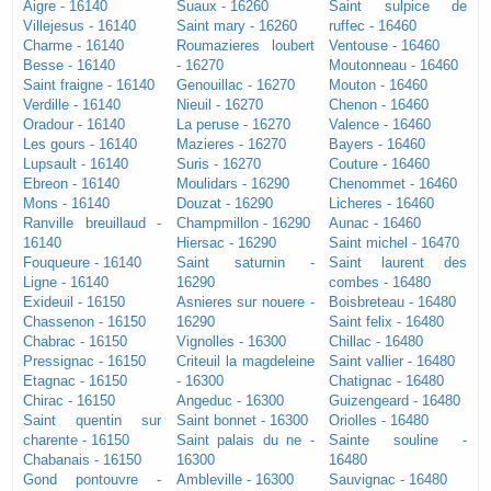
Aigre - 16140
Suaux - 16260
Saint sulpice de
Villejesus - 16140
Saint mary - 16260
ruffec - 16460
Charme - 16140
Roumazieres loubert
Ventouse - 16460
Besse - 16140
- 16270
Moutonneau - 16460
Saint fraigne - 16140
Genouillac - 16270
Mouton - 16460
Verdille - 16140
Nieuil - 16270
Chenon - 16460
Oradour - 16140
La peruse - 16270
Valence - 16460
Les gours - 16140
Mazieres - 16270
Bayers - 16460
Lupsault - 16140
Suris - 16270
Couture - 16460
Ebreon - 16140
Moulidars - 16290
Chenommet - 16460
Mons - 16140
Douzat - 16290
Licheres - 16460
Ranville breuillaud -
Champmillon - 16290
Aunac - 16460
16140
Hiersac - 16290
Saint michel - 16470
Fouqueure - 16140
Saint saturnin -
Saint laurent des
Ligne - 16140
16290
combes - 16480
Exideuil - 16150
Asnieres sur nouere -
Boisbreteau - 16480
Chassenon - 16150
16290
Saint felix - 16480
Chabrac - 16150
Vignolles - 16300
Chillac - 16480
Pressignac - 16150
Criteuil la magdeleine
Saint vallier - 16480
Etagnac - 16150
- 16300
Chatignac - 16480
Chirac - 16150
Angeduc - 16300
Guizengeard - 16480
Saint quentin sur
Saint bonnet - 16300
Oriolles - 16480
charente - 16150
Saint palais du ne -
Sainte souline -
Chabanais - 16150
16300
16480
Gond pontouvre -
Ambleville - 16300
Sauvignac - 16480