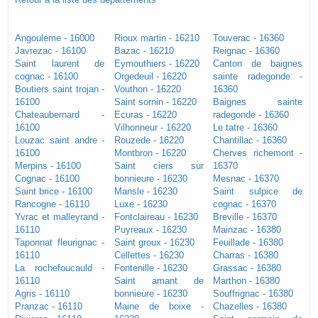
Angouleme - 16000
Rioux martin - 16210
Touverac - 16360
Javrezac - 16100
Bazac - 16210
Reignac - 16360
Saint laurent de
Eymouthiers - 16220
Canton de baignes
cognac - 16100
Orgedeuil - 16220
sainte radegonde -
Boutiers saint trojan -
Vouthon - 16220
16360
16100
Saint sornin - 16220
Baignes sainte
Chateaubernard -
Ecuras - 16220
radegonde - 16360
16100
Vilhonneur - 16220
Le tatre - 16360
Louzac saint andre -
Rouzede - 16220
Chantillac - 16360
16100
Montbron - 16220
Cherves richemont -
Merpins - 16100
Saint ciers sur
16370
Cognac - 16100
bonnieure - 16230
Mesnac - 16370
Saint brice - 16100
Mansle - 16230
Saint sulpice de
Rancogne - 16110
Luxe - 16230
cognac - 16370
Yvrac et malleyrand -
Fontclaireau - 16230
Breville - 16370
16110
Puyreaux - 16230
Mainzac - 16380
Taponnat fleurignac -
Saint groux - 16230
Feuillade - 16380
16110
Cellettes - 16230
Charras - 16380
La rochefoucauld -
Fontenille - 16230
Grassac - 16380
16110
Saint amant de
Marthon - 16380
Agris - 16110
bonnieure - 16230
Souffrignac - 16380
Pranzac - 16110
Maine de boixe -
Chazelles - 16380