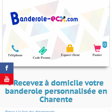
0



Espace client
Panier
Téléphone
Code Promo


Recevez à domicile votre
banderole personnalisée en
Charente
Retour à la liste des départements