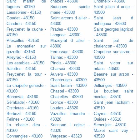
Saint martin de
chazes - 43300
Chomelix - 43500
fugeres - 43150
Siaugues sainte
Saint julien d ance -
Laussonne - 43150
marie - 43300
43500
Goudet - 43150
Saint arcons d allier -
Saint jean d
Chadron - 43150
43300
aubrigoux - 43500
Freycenet la cuche -
Prades - 43300
Saint georges lagricol
43150
Langeac - 43300
- 43500
Presailles - 43150
Mazeyrat d allier -
Saint pal de
Le monastier sur
43300
chalencon - 43500
gazeille - 43150
Ferrussac - 43300
Craponne sur arzon -
Alleyrac - 43150
Tailhac - 43300
43500
Les estables - 43150
Pinols - 43300
Saint victor sur
Salettes - 43150
Charraix - 43300
arlanc - 43500
Freycenet la tour -
Auvers - 43300
Beaune sur arzon -
43150
Chanteuges - 43300
43500
La chapelle geneste -
Saint berain - 43300
Jullianges - 43500
43160
Chastel - 43300
Le bouchet saint
Bonneval - 43160
Chazelles - 43300
nicolas - 43510
Sembadel - 43160
Cronce - 43300
Saint jean lachalm -
Cistrieres - 43160
Loudes - 43320
43510
Berbezit - 43160
Vazeilles limandre -
Cayres - 43510
Felines - 43160
43320
Ouides - 43510
La chaise dieu -
Sanssac l eglise -
Seneujols - 43510
43160
43320
Mazet saint voy -
Connangles - 43160
Vergezac - 43320
43520