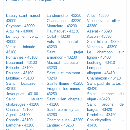
Espaly saint marcel -
La chomette - 43230
Arlet - 43380
43000
Chassagnes - 43230
Villeneuve d allier -
Ceyssac - 43000
Montclard - 43230
43380
Aiguilhe - 43000
Paulhaguet - 43230
Azerat - 43390
Le puy en velay -
Collat - 43230
Auzon - 43390
43000
Vals le chastel -
Saint hilaire - 43390
Vieille brioude -
43230
Vezezoux - 43390
43100
Saint prejet
Le chambon sur
Fontannes - 43100
armandon - 43230
lignon - 43400
Beaumont - 43100
Mazerat aurouze -
Leotoing - 43410
Brioude - 43100
43230
Lempdes sur
Paulhac - 43100
Saint just malmont -
allagnon - 43410
Lubilhac - 43100
43240
Chambezon - 43410
Saint beauzire -
Sainte florine - 43250
Saint paul de tartas -
43100
Frugeres les mines -
43420
Javaugues - 43100
43250
Saint etienne du
Saint laurent
Saint julien chapteuil
vigan - 43420
chabreuges - 43100
- 43260
Saint arcons de
Chaniat - 43100
Saint pierre eynac -
barges - 43420
Agnat - 43100
43260
Pradelles - 43420
Cohade - 43100
Champclause - 43260
Chaudeyrolles -
Lamothe - 43100
Lantriac - 43260
43430