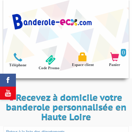
0



Espace client
Panier
Téléphone
Code Promo


Recevez à domicile votre
banderole personnalisée en
Haute Loire
Retour à la liste des départements