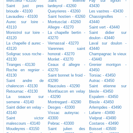
Mercoeur - 43100
Saint etienne
Fay sur lignon -
Saint just pres
lardeyrol - 43260
43430
brioude - 43100
Queyrieres - 43260
Les vastres - 43430
Lavaudieu - 43100
Saint hostien - 43260
Chassignolles -
Aurec sur loire -
Montusclat - 43260
43440
43110
Allegre - 43270
Saint vert - 43440
Monistrol sur loire -
La chapelle bertin -
Saint didier sur
43120
43270
doulon - 43440
La chapelle d aurec -
Vernassal - 43270
Laval sur doulon -
43120
Varennes saint
43440
Solignac sous roche -
honorat - 43270
Champagnac le vieux
43130
Monlet - 43270
- 43440
Tiranges - 43130
Ceaux d allegre -
Grenier montgon -
Roche en regnier -
43270
43450
43130
Saint bonnet le froid -
Torsiac - 43450
Saint andre de
43290
Autrac - 43450
chalencon - 43130
Raucoules - 43290
Saint etienne sur
Retournac - 43130
Montfaucon en velay
blesle - 43450
La seauve sur
- 43290
Espalem - 43450
semene - 43140
Montregard - 43290
Blesle - 43450
Saint didier en velay -
Desges - 43300
Arlempdes - 43490
43140
Vissac auteyrac -
Lafarre - 43490
Saint victor
43300
Vielprat - 43490
malescours - 43140
Pebrac - 43300
Costaros - 43490
Moudeyres - 43150
Saint julien des
Boisset - 43500