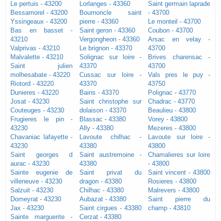
Le pertuis - 43200
Lorlanges - 43360
Saint germain laprade
Bessamorel - 43200
Bournoncle saint
- 43700
Yssingeaux - 43200
pierre - 43360
Le monteil - 43700
Bas en basset -
Saint geron - 43360
Coubon - 43700
43210
Vergongheon - 43360
Arsac en velay -
Valprivas - 43210
Le brignon - 43370
43700
Malvalette - 43210
Solignac sur loire -
Brives charensac -
Saint julien
43370
43700
molhesabate - 43220
Cussac sur loire -
Vals pres le puy -
Riotord - 43220
43370
43750
Dunieres - 43220
Bains - 43370
Polignac - 43770
Josat - 43230
Saint christophe sur
Chadrac - 43770
Couteuges - 43230
dolaison - 43370
Beaulieu - 43800
Frugieres le pin -
Blassac - 43380
Vorey - 43800
43230
Ally - 43380
Mezeres - 43800
Chavaniac lafayette -
Lavoute chilhac -
Lavoute sur loire -
43230
43380
43800
Saint georges d
Saint austremoine -
Chamalieres sur loire
aurac - 43230
43380
- 43800
Sainte eugenie de
Saint privat du
Saint vincent - 43800
villeneuve - 43230
dragon - 43380
Rosieres - 43800
Salzuit - 43230
Chilhac - 43380
Malrevers - 43800
Domeyrat - 43230
Aubazat - 43380
Saint pierre du
Jax - 43230
Saint cirgues - 43380
champ - 43810
Sainte marguerite -
Cerzat - 43380