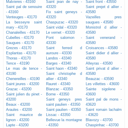
Malvieres - 43160
Saint jean de nay -
Saint front - 43550
Saint pal de senouire
43320
Saint prejet d allier -
- 43160
Fix saint geneys -
43580
Venteuges - 43170
43320
Vazeilles pres
La besseyre saint
Chaspuzac - 43320
saugues - 43580
mary - 43170
Saint vidal - 43320
Monistrol d allier -
Chanaleilles - 43170
Le vernet - 43320
43580
Cubelles - 43170
Pont salomon -
Saint venerand -
Saugues - 43170
43330
43580
Grezes - 43170
Saint ferreol d
Croisances - 43580
Esplantas - 43170
auroure - 43330
Saint didier d allier -
Thoras - 43170
Landos - 43340
43580
Tence - 43190
Barges - 43340
Alleyras - 43580
Le mas de tence -
Saint haon - 43340
Saint privat d allier -
43190
Saint christophe d
43580
Chenereilles - 43190
allier - 43340
Beauzac - 43590
Saint jeures - 43200
Rauret - 43340
Les villettes - 43600
Grazac - 43200
Blanzac - 43350
Sainte sigolene -
Saint julien du pinet -
Borne - 43350
43600
43200
Saint geneys pres
Saint pal de mons -
Beaux - 43200
saint paulien - 43350
43620
Araules - 43200
Saint paulien - 43350
Saint romain lachalm
Saint maurice de
Lissac - 43350
- 43620
lignon - 43200
Bellevue la montagne
Blavozy - 43700
Lapte - 43200
- 43350
Chaspinhac - 43700